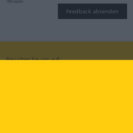
*Pflichtfeld
Feedback absenden
Besuchen Sie uns auf:
facebook
YouTube
Instagram
Langenscheidt
NUTZUNGSBEDINGUNGEN