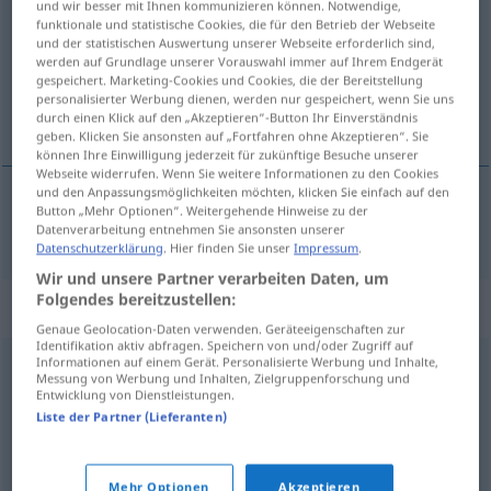
und wir besser mit Ihnen kommunizieren können. Notwendige,
funktionale und statistische Cookies, die für den Betrieb der Webseite
Übersicht aller Übersetzungen
und der statistischen Auswertung unserer Webseite erforderlich sind,
werden auf Grundlage unserer Vorauswahl immer auf Ihrem Endgerät
(Für mehr Details die Übersetzung anklicken/antippen)
gespeichert. Marketing-Cookies und Cookies, die der Bereitstellung
personalisierter Werbung dienen, werden nur gespeichert, wenn Sie uns
stres
durch einen Klick auf den „Akzeptieren“-Button Ihr Einverständnis
geben. Klicken Sie ansonsten auf „Fortfahren ohne Akzeptieren“. Sie
können Ihre Einwilligung jederzeit für zukünftige Besuche unserer
Webseite widerrufen. Wenn Sie weitere Informationen zu den Cookies
und den Anpassungsmöglichkeiten möchten, klicken Sie einfach auf den
Button „Mehr Optionen“. Weitergehende Hinweise zu der
stres
Stress
Datenverarbeitung entnehmen Sie ansonsten unserer
Datenschutzerklärung
. Hier finden Sie unser
Impressum
.
Wir und unsere Partner verarbeiten Daten, um
Folgendes bereitzustellen:
Synonyme für "Stress"
Genaue Geolocation-Daten verwenden. Geräteeigenschaften zur
Identifikation aktiv abfragen. Speichern von und/oder Zugriff auf
Informationen auf einem Gerät. Personalisierte Werbung und Inhalte,
Messung von Werbung und Inhalten, Zielgruppenforschung und
Ärger
,
Krach (ugs.)
,
Streit
,
Unmut
,
Theater (ugs.)
Entwicklung von Dienstleistungen.
Liste der Partner (Lieferanten)
Aufregung
,
Nervosität
,
Druck
,
(psychische) Belastung
Mehr Optionen
Akzeptieren
© OpenThesaurus.de