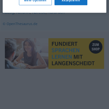
Mehr Optionen
Akzeptieren
Abzug
,
Abfahrt
,
Abreise
,
Aufbruch
© OpenThesaurus.de