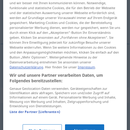
und wir besser mit Ihnen kommunizieren können. Notwendige,
funktionale und statistische Cookies, die für den Betrieb der Webseite
Übersicht aller Übersetzungen
und der statistischen Auswertung unserer Webseite erforderlich sind,
(Für mehr Details die Übersetzung anklicken/antippen)
werden auf Grundlage unserer Vorauswahl immer auf Ihrem Endgerät
gespeichert. Marketing-Cookies und Cookies, die der Bereitstellung
personalisierter Werbung dienen, werden nur gespeichert, wenn Sie uns
štart, odlet
durch einen Klick auf den „Akzeptieren“-Button Ihr Einverständnis
geben. Klicken Sie ansonsten auf „Fortfahren ohne Akzeptieren“. Sie
können Ihre Einwilligung jederzeit für zukünftige Besuche unserer
Webseite widerrufen. Wenn Sie weitere Informationen zu den Cookies
und den Anpassungsmöglichkeiten möchten, klicken Sie einfach auf den
Button „Mehr Optionen“. Weitergehende Hinweise zu der
štart
Start
Datenverarbeitung entnehmen Sie ansonsten unserer
Datenschutzerklärung
. Hier finden Sie unser
Impressum
.
odlet
Start
Wir und unsere Partner verarbeiten Daten, um
Folgendes bereitzustellen:
Genaue Geolocation-Daten verwenden. Geräteeigenschaften zur
Identifikation aktiv abfragen. Speichern von und/oder Zugriff auf
Synonyme für "Start"
Informationen auf einem Gerät. Personalisierte Werbung und Inhalte,
Messung von Werbung und Inhalten, Zielgruppenforschung und
Entwicklung von Dienstleistungen.
Liste der Partner (Lieferanten)
Anbruch
,
Beginn
,
Anfang
Abflug