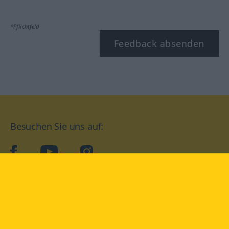
*Pflichtfeld
Feedback absenden
Besuchen Sie uns auf:
facebook
YouTube
Instagram
Langenscheidt