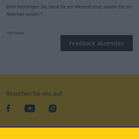
Bitte bestätigen Sie, dass Sie ein Mensch sind, indem Sie ein
Häkchen setzen.*
*Pflichtfeld
Feedback absenden
Besuchen Sie uns auf:
facebook
YouTube
Instagram