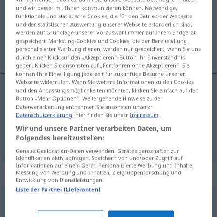
und wir besser mit Ihnen kommunizieren können. Notwendige,
funktionale und statistische Cookies, die für den Betrieb der Webseite
Übersicht aller Übersetzungen
und der statistischen Auswertung unserer Webseite erforderlich sind,
(Für mehr Details die Übersetzung anklicken/antippen)
werden auf Grundlage unserer Vorauswahl immer auf Ihrem Endgerät
gespeichert. Marketing-Cookies und Cookies, die der Bereitstellung
personalisierter Werbung dienen, werden nur gespeichert, wenn Sie uns
štiepať, rozštiepiť
durch einen Klick auf den „Akzeptieren“-Button Ihr Einverständnis
geben. Klicken Sie ansonsten auf „Fortfahren ohne Akzeptieren“. Sie
können Ihre Einwilligung jederzeit für zukünftige Besuche unserer
Webseite widerrufen. Wenn Sie weitere Informationen zu den Cookies
und den Anpassungsmöglichkeiten möchten, klicken Sie einfach auf den
Button „Mehr Optionen“. Weitergehende Hinweise zu der
štiepať
spalten
Datenverarbeitung entnehmen Sie ansonsten unserer
Datenschutzerklärung
. Hier finden Sie unser
Impressum
.
rozštiepiť
spalten
Wir und unsere Partner verarbeiten Daten, um
Folgendes bereitzustellen:
Genaue Geolocation-Daten verwenden. Geräteeigenschaften zur
Identifikation aktiv abfragen. Speichern von und/oder Zugriff auf
Informationen auf einem Gerät. Personalisierte Werbung und Inhalte,
Synonyme für "spalten"
Messung von Werbung und Inhalten, Zielgruppenforschung und
Entwicklung von Dienstleistungen.
Liste der Partner (Lieferanten)
auseinanderbringen (fig.)