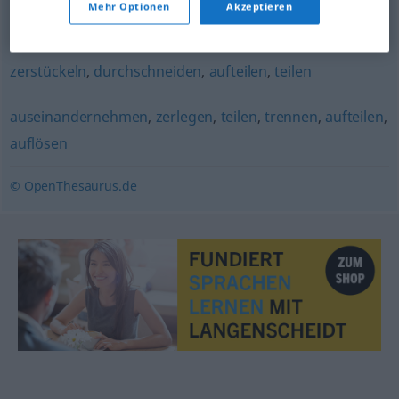
Mehr Optionen
Akzeptieren
trennen
,
scheiden
zerstückeln
,
durchschneiden
,
aufteilen
,
teilen
auseinandernehmen
,
zerlegen
,
teilen
,
trennen
,
aufteilen
,
auflösen
© OpenThesaurus.de