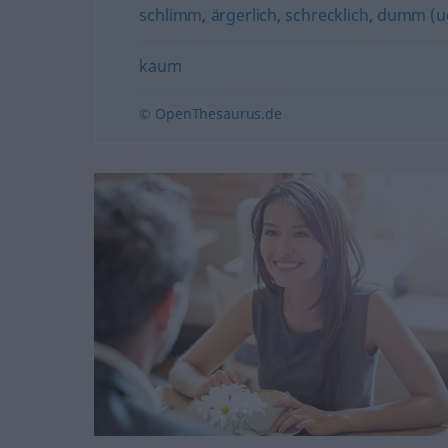
schlimm
,
ärgerlich
,
schrecklich
,
dumm (ug
kaum
© OpenThesaurus.de