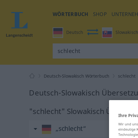
WÖRTERBUCH
SHOP
UNTERNE
Deutsch
Slowakisc
Deutsch-Slowakisch Wörterbuch
schlecht
Deutsch-Slowakisch Übersetzu
"schlecht" Slowakisch Überset
Ihre Priv
Wir und un
„schlecht“
eindeutige 
Technologie