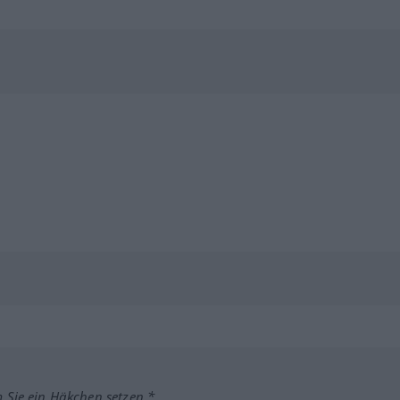
m Sie ein Häkchen setzen.*