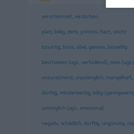
verschimmelt
,
verdorben
platt
,
billig
,
derb
,
primitiv
,
flach
,
seicht
bösartig
,
böse
,
übel
,
gemein
,
böswillig
bescheiden (ugs., verhüllend)
,
mies (ugs.
unzureichend
,
unzulänglich
,
mangelhaft
dürftig
,
minderwertig
,
billig (geringwert
unmöglich (ugs., emotional)
negativ
,
schädlich
,
dürftig
,
ungünstig
,
nac