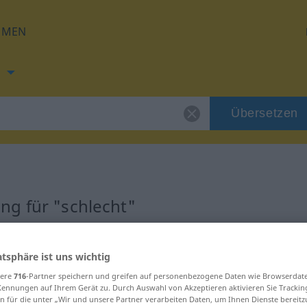
HMEN
h
Übersetzen
ng für "schlecht"
zung
atsphäre ist uns wichtig
sere
716
-Partner speichern und greifen auf personenbezogene Daten wie Browserdat
Kennungen auf Ihrem Gerät zu. Durch Auswahl von Akzeptieren aktivieren Sie Trackin
n für die unter „Wir und unsere Partner verarbeiten Daten, um Ihnen Dienste bereitz