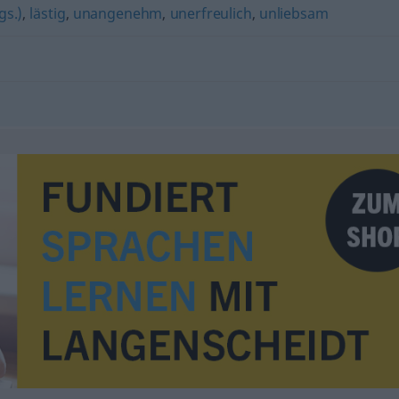
s.)
,
lästig
,
unangenehm
,
unerfreulich
,
unliebsam