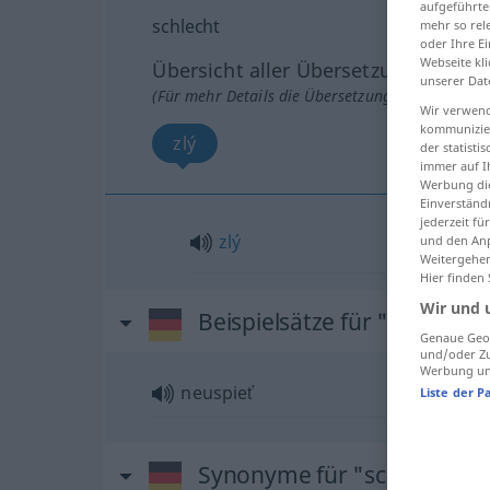
aufgeführte
schlecht
mehr so rel
oder Ihre E
Webseite kli
Übersicht aller Übersetzungen
unserer Dat
(Für mehr Details die Übersetzung anklicken/an
Wir verwend
kommunizier
zlý
der statist
immer auf I
Werbung die
Einverständ
jederzeit f
zlý
und den Anp
Weitergehen
Hier finden
Wir und 
Beispielsätze für "schlecht"
Genaue Geol
und/oder Zu
Werbung und
neuspieť
Liste der P
Synonyme für "schlecht"