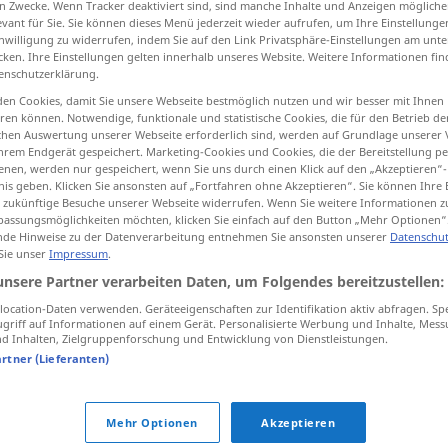
n Zwecke. Wenn Tracker deaktiviert sind, sind manche Inhalte und Anzeigen mögliche
evant für Sie. Sie können dieses Menü jederzeit wieder aufrufen, um Ihre Einstellung
inwilligung zu widerrufen, indem Sie auf den Link Privatsphäre-Einstellungen am unt
cken. Ihre Einstellungen gelten innerhalb unseres Website. Weitere Informationen fin
enschutzerklärung.
tippen)
en Cookies, damit Sie unsere Webseite bestmöglich nutzen und wir besser mit Ihnen
en können. Notwendige, funktionale und statistische Cookies, die für den Betrieb d
ischen Auswertung unserer Webseite erforderlich sind, werden auf Grundlage unserer
hrem Endgerät gespeichert. Marketing-Cookies und Cookies, die der Bereitstellung per
nen, werden nur gespeichert, wenn Sie uns durch einen Klick auf den „Akzeptieren“-
nis geben. Klicken Sie ansonsten auf „Fortfahren ohne Akzeptieren“. Sie können Ihre 
ür zukünftige Besuche unserer Webseite widerrufen. Wenn Sie weitere Informationen 
schlecht
assungsmöglichkeiten möchten, klicken Sie einfach auf den Button „Mehr Optionen“
de Hinweise zu der Datenverarbeitung entnehmen Sie ansonsten unserer
Datenschut
 Sie unser
Impressum
.
unsere Partner verarbeiten Daten, um Folgendes bereitzustellen:
ocation-Daten verwenden. Geräteeigenschaften zur Identifikation aktiv abfragen. Sp
griff auf Informationen auf einem Gerät. Personalisierte Werbung und Inhalte, Mes
 Inhalten, Zielgruppenforschung und Entwicklung von Dienstleistungen.
schlecht
abschneiden
artner (Lieferanten)
Mehr Optionen
Akzeptieren