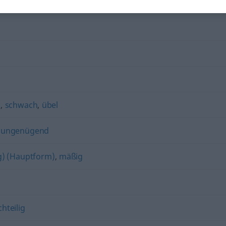
)
,
schwach
,
übel
,
ungenügend
ig) (Hauptform)
,
mäßig
hteilig