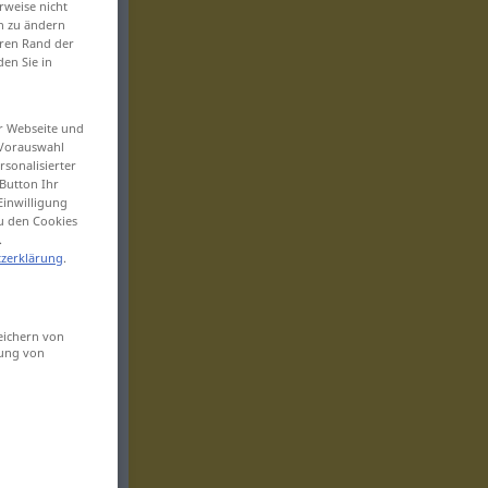
rweise nicht
en zu ändern
eren Rand der
den Sie in
er Webseite und
 Vorauswahl
sonalisierter
Button Ihr
Einwilligung
zu den Cookies
.
zerklärung
.
eichern von
sung von