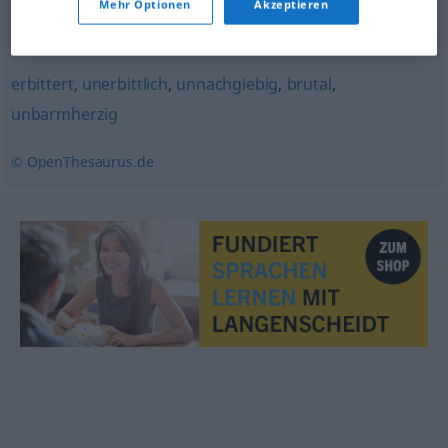
Mehr Optionen
Akzeptieren
grundlegend
,
radikal
,
gründlich
erbittert
,
unerbittlich
,
unnachgiebig
,
brutal
,
unbarmherzig
© OpenThesaurus.de