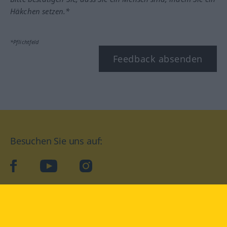
Häkchen setzen.*
*Pflichtfeld
Feedback absenden
Besuchen Sie uns auf:
facebook
YouTube
Instagram
Langenscheidt