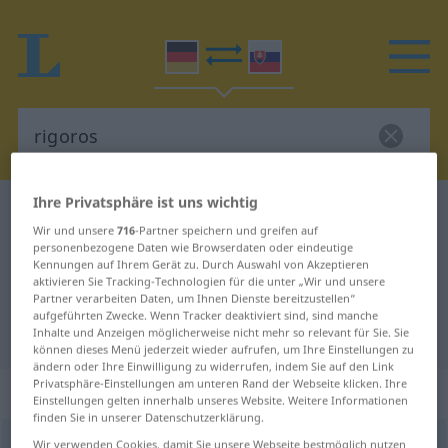
Ihre Privatsphäre ist uns wichtig
Deutsch-Slowakisch Wörterbuch
rigoros
Wir und unsere
716
-Partner speichern und greifen auf
Deutsch-Slowakisch Übersetzung
personenbezogene Daten wie Browserdaten oder eindeutige
Kennungen auf Ihrem Gerät zu. Durch Auswahl von Akzeptieren
für "rigoros"
aktivieren Sie Tracking-Technologien für die unter „Wir und unsere
Partner verarbeiten Daten, um Ihnen Dienste bereitzustellen“
aufgeführten Zwecke. Wenn Tracker deaktiviert sind, sind manche
"rigoros" Slowakisch Übersetzung
Inhalte und Anzeigen möglicherweise nicht mehr so relevant für Sie. Sie
können dieses Menü jederzeit wieder aufrufen, um Ihre Einstellungen zu
ändern oder Ihre Einwilligung zu widerrufen, indem Sie auf den Link
Privatsphäre-Einstellungen am unteren Rand der Webseite klicken. Ihre
„rigoros“
Einstellungen gelten innerhalb unseres Website. Weitere Informationen
finden Sie in unserer Datenschutzerklärung.
rigoros
Wir verwenden Cookies, damit Sie unsere Webseite bestmöglich nutzen