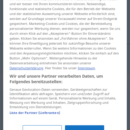
und wir besser mit Ihnen kommunizieren können. Notwendige,
funktionale und statistische Cookies, die für den Betrieb der Webseite
Übersicht aller Übersetzungen
und der statistischen Auswertung unserer Webseite erforderlich sind,
(Für mehr Details die Übersetzung anklicken/antippen)
werden auf Grundlage unserer Vorauswahl immer auf Ihrem Endgerät
gespeichert. Marketing-Cookies und Cookies, die der Bereitstellung
personalisierter Werbung dienen, werden nur gespeichert, wenn Sie uns
rigorózny
durch einen Klick auf den „Akzeptieren“-Button Ihr Einverständnis
geben. Klicken Sie ansonsten auf „Fortfahren ohne Akzeptieren“. Sie
können Ihre Einwilligung jederzeit für zukünftige Besuche unserer
Webseite widerrufen. Wenn Sie weitere Informationen zu den Cookies
und den Anpassungsmöglichkeiten möchten, klicken Sie einfach auf den
Button „Mehr Optionen“. Weitergehende Hinweise zu der
rigorózny
rigoros
Datenverarbeitung entnehmen Sie ansonsten unserer
Datenschutzerklärung
. Hier finden Sie unser
Impressum
.
Wir und unsere Partner verarbeiten Daten, um
Synonyme für "rigoros"
Folgendes bereitzustellen:
Genaue Geolocation-Daten verwenden. Geräteeigenschaften zur
Identifikation aktiv abfragen. Speichern von und/oder Zugriff auf
Informationen auf einem Gerät. Personalisierte Werbung und Inhalte,
bestimmt
,
unmissverständlich
,
energisch
,
entschlossen
,
Messung von Werbung und Inhalten, Zielgruppenforschung und
Entwicklung von Dienstleistungen.
kategorisch
,
resolut
Liste der Partner (Lieferanten)
hart
,
streng