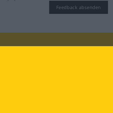
Feedback absenden
Besuchen Sie uns auf:
facebook
YouTube
Instagram
Langenscheidt
NUTZUNGSBEDINGUNGEN