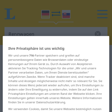
Ihre Privatsphäre ist uns wichtig
Deutsch-Slowakisch Wörterbuch
Rennwagen
Wir und unsere
716
-Partner speichern und greifen auf
Deutsch-Slowakisch Übersetzung
personenbezogene Daten wie Browserdaten oder eindeutige
Kennungen auf Ihrem Gerät zu. Durch Auswahl von Akzeptieren
für "Rennwagen"
aktivieren Sie Tracking-Technologien für die unter „Wir und unsere
Partner verarbeiten Daten, um Ihnen Dienste bereitzustellen“
aufgeführten Zwecke. Wenn Tracker deaktiviert sind, sind manche
Inhalte und Anzeigen möglicherweise nicht mehr so relevant für Sie. Sie
"Rennwagen" Slowakisch
können dieses Menü jederzeit wieder aufrufen, um Ihre Einstellungen zu
ändern oder Ihre Einwilligung zu widerrufen, indem Sie auf den Link
Übersetzung
Privatsphäre-Einstellungen am unteren Rand der Webseite klicken. Ihre
Einstellungen gelten innerhalb unseres Website. Weitere Informationen
finden Sie in unserer Datenschutzerklärung.
„Rennwagen“
: maskulin
Wir verwenden Cookies, damit Sie unsere Webseite bestmöglich nutzen