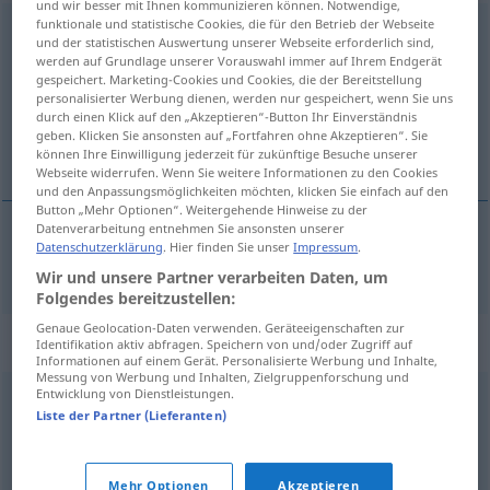
und wir besser mit Ihnen kommunizieren können. Notwendige,
funktionale und statistische Cookies, die für den Betrieb der Webseite
Rennwagen
m
und der statistischen Auswertung unserer Webseite erforderlich sind,
werden auf Grundlage unserer Vorauswahl immer auf Ihrem Endgerät
Übersicht aller Übersetzungen
gespeichert. Marketing-Cookies und Cookies, die der Bereitstellung
personalisierter Werbung dienen, werden nur gespeichert, wenn Sie uns
(Für mehr Details die Übersetzung anklicken/antippen)
durch einen Klick auf den „Akzeptieren“-Button Ihr Einverständnis
geben. Klicken Sie ansonsten auf „Fortfahren ohne Akzeptieren“. Sie
závodné auto
können Ihre Einwilligung jederzeit für zukünftige Besuche unserer
Webseite widerrufen. Wenn Sie weitere Informationen zu den Cookies
und den Anpassungsmöglichkeiten möchten, klicken Sie einfach auf den
Button „Mehr Optionen“. Weitergehende Hinweise zu der
Datenverarbeitung entnehmen Sie ansonsten unserer
Datenschutzerklärung
. Hier finden Sie unser
Impressum
.
závodné
auto
n
Rennwagen
Wir und unsere Partner verarbeiten Daten, um
Folgendes bereitzustellen:
Genaue Geolocation-Daten verwenden. Geräteeigenschaften zur
Synonyme für "Rennwagen"
Identifikation aktiv abfragen. Speichern von und/oder Zugriff auf
Informationen auf einem Gerät. Personalisierte Werbung und Inhalte,
Messung von Werbung und Inhalten, Zielgruppenforschung und
Entwicklung von Dienstleistungen.
(PS-)Geschoss (ugs.)
Liste der Partner (Lieferanten)
© OpenThesaurus.de
Mehr Optionen
Akzeptieren