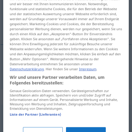
und wir besser mit Ihnen kommunizieren können. Notwendige,
funktionale und statistische Cookies, die für den Betrieb der Webseite
Übersicht aller Übersetzungen
und der statistischen Auswertung unserer Webseite erforderlich sind,
(Für mehr Details die Übersetzung anklicken/antippen)
werden auf Grundlage unserer Vorauswahl immer auf Ihrem Endgerät
gespeichert. Marketing-Cookies und Cookies, die der Bereitstellung
personalisierter Werbung dienen, werden nur gespeichert, wenn Sie uns
miera, meradlo
durch einen Klick auf den „Akzeptieren“-Button Ihr Einverständnis
geben. Klicken Sie ansonsten auf „Fortfahren ohne Akzeptieren“. Sie
können Ihre Einwilligung jederzeit für zukünftige Besuche unserer
Webseite widerrufen. Wenn Sie weitere Informationen zu den Cookies
und den Anpassungsmöglichkeiten möchten, klicken Sie einfach auf den
Button „Mehr Optionen“. Weitergehende Hinweise zu der
miera
f
Maßstab
Datenverarbeitung entnehmen Sie ansonsten unserer
Datenschutzerklärung
. Hier finden Sie unser
Impressum
.
meradlo
n
Maßstab
Wir und unsere Partner verarbeiten Daten, um
Folgendes bereitzustellen:
Genaue Geolocation-Daten verwenden. Geräteeigenschaften zur
Identifikation aktiv abfragen. Speichern von und/oder Zugriff auf
Synonyme für "Maßstab"
Informationen auf einem Gerät. Personalisierte Werbung und Inhalte,
Messung von Werbung und Inhalten, Zielgruppenforschung und
Entwicklung von Dienstleistungen.
Liste der Partner (Lieferanten)
Meter (Mosel-Main-Region) (ugs., schweiz.)
Skala