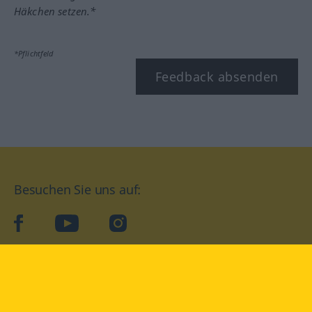
Häkchen setzen.*
*Pflichtfeld
Feedback absenden
Besuchen Sie uns auf:
facebook
YouTube
Instagram
Langenscheidt