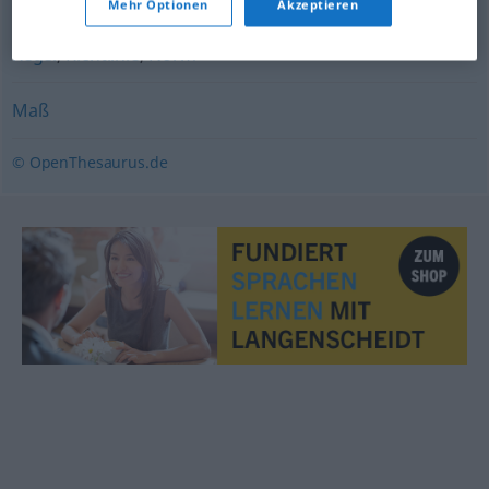
Mehr Optionen
Akzeptieren
Regel
,
Richtlinie
,
Norm
Maß
© OpenThesaurus.de