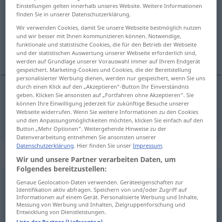
Einstellungen gelten innerhalb unseres Website. Weitere Informationen
finden Sie in unserer Datenschutzerklärung.
Übersicht aller Übersetzungen
Wir verwenden Cookies, damit Sie unsere Webseite bestmöglich nutzen
(Für mehr Details die Übersetzung anklicken/antippen)
und wir besser mit Ihnen kommunizieren können. Notwendige,
funktionale und statistische Cookies, die für den Betrieb der Webseite
robiť, konať
und der statistischen Auswertung unserer Webseite erforderlich sind,
werden auf Grundlage unserer Vorauswahl immer auf Ihrem Endgerät
gespeichert. Marketing-Cookies und Cookies, die der Bereitstellung
personalisierter Werbung dienen, werden nur gespeichert, wenn Sie uns
durch einen Klick auf den „Akzeptieren“-Button Ihr Einverständnis
geben. Klicken Sie ansonsten auf „Fortfahren ohne Akzeptieren“. Sie
robiť
,
konať
machen
können Ihre Einwilligung jederzeit für zukünftige Besuche unserer
Webseite widerrufen. Wenn Sie weitere Informationen zu den Cookies
und den Anpassungsmöglichkeiten möchten, klicken Sie einfach auf den
Button „Mehr Optionen“. Weitergehende Hinweise zu der
Datenverarbeitung entnehmen Sie ansonsten unserer
Datenschutzerklärung
. Hier finden Sie unser
Impressum
.
Beispielsätze für "machen"
Wir und unsere Partner verarbeiten Daten, um
Folgendes bereitzustellen:
Genaue Geolocation-Daten verwenden. Geräteeigenschaften zur
aufmerksam
machen auf
Identifikation aktiv abfragen. Speichern von und/oder Zugriff auf
upozorniť
Informationen auf einem Gerät. Personalisierte Werbung und Inhalte,
Messung von Werbung und Inhalten, Zielgruppenforschung und
Entwicklung von Dienstleistungen.
Liste der Partner (Lieferanten)