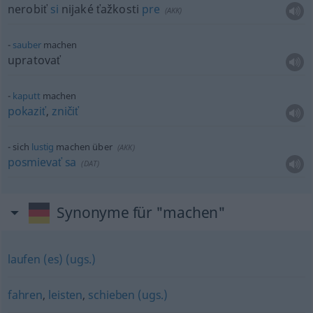
nerobiť
si
nijaké ťažkosti
pre
(
AKK
)
sauber
machen
upratovať
kaputt
machen
pokaziť
,
zničiť
sich
lustig
machen über
(
AKK
)
posmievať
sa
(
DAT
)
Synonyme für "machen"
laufen (es) (ugs.)
fahren
,
leisten
,
schieben (ugs.)