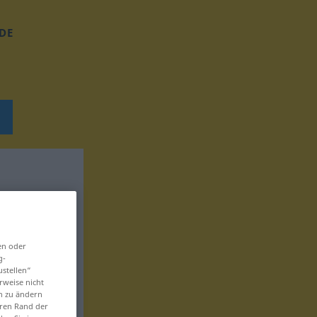
DE
en oder
g-
ustellen“
rweise nicht
en zu ändern
eren Rand der