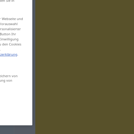
den Sie in
er Webseite und
 Vorauswahl
sonalisierter
Button Ihr
Einwilligung
zu den Cookies
.
zerklärung
.
eichern von
sung von