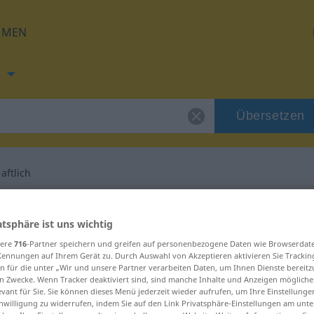
HMEN
h
Übersetzen
aftlich
g für "leidenschaftlich"
atsphäre ist uns wichtig
sere
716
-Partner speichern und greifen auf personenbezogene Daten wie Browserdat
Übersetzung
Kennungen auf Ihrem Gerät zu. Durch Auswahl von Akzeptieren aktivieren Sie Trackin
n für die unter „Wir und unsere Partner verarbeiten Daten, um Ihnen Dienste bereitz
n Zwecke. Wenn Tracker deaktiviert sind, sind manche Inhalte und Anzeigen mögliche
evant für Sie. Sie können dieses Menü jederzeit wieder aufrufen, um Ihre Einstellung
inwilligung zu widerrufen, indem Sie auf den Link Privatsphäre-Einstellungen am unt