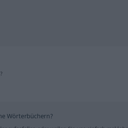
h?
ine Wörterbüchern?