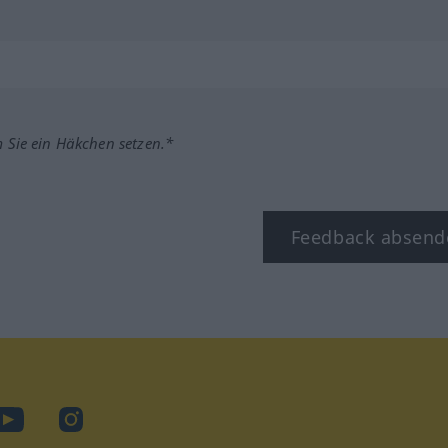
m Sie ein Häkchen setzen.*
Feedback absend
ook
YouTube
Instagram