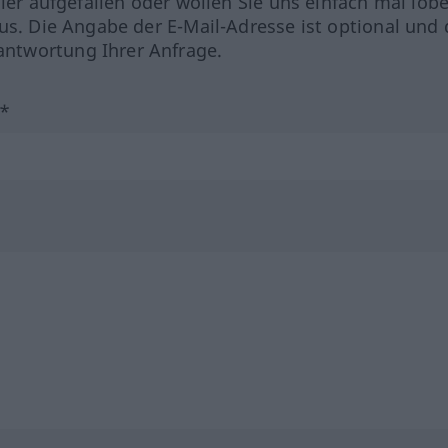
hler aufgefallen oder wollen Sie uns einfach mal lob
us. Die Angabe der E-Mail-Adresse ist optional und 
ntwortung Ihrer Anfrage.
?*