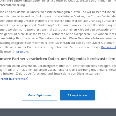
cken. Ihre Einstellungen gelten innerhalb unseres Website. Weitere Informationen fin
enschutzerklärung.
en Cookies, damit Sie unsere Webseite bestmöglich nutzen und wir besser mit Ihnen
en können. Notwendige, funktionale und statistische Cookies, die für den Betrieb d
ischen Auswertung unserer Webseite erforderlich sind, werden auf Grundlage unserer
tippen)
hrem Endgerät gespeichert. Marketing-Cookies und Cookies, die der Bereitstellung per
nen, werden nur gespeichert, wenn Sie uns durch einen Klick auf den „Akzeptieren“-
nis geben. Klicken Sie ansonsten auf „Fortfahren ohne Akzeptieren“. Sie können Ihre 
ür zukünftige Besuche unserer Webseite widerrufen. Wenn Sie weitere Informationen 
assungsmöglichkeiten möchten, klicken Sie einfach auf den Button „Mehr Optionen“
de Hinweise zu der Datenverarbeitung entnehmen Sie ansonsten unserer
Datenschut
 Sie unser
Impressum
.
leidenschaftlich
unsere Partner verarbeiten Daten, um Folgendes bereitzustellen:
ocation-Daten verwenden. Geräteeigenschaften zur Identifikation aktiv abfragen. Sp
griff auf Informationen auf einem Gerät. Personalisierte Werbung und Inhalte, Mes
 Inhalten, Zielgruppenforschung und Entwicklung von Dienstleistungen.
lich"
artner (Lieferanten)
stert (leidenschaftlich) (Hauptform)
Mehr Optionen
Akzeptieren