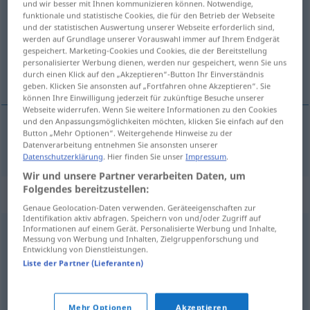
und wir besser mit Ihnen kommunizieren können. Notwendige,
funktionale und statistische Cookies, die für den Betrieb der Webseite
Übersicht aller Übersetzungen
und der statistischen Auswertung unserer Webseite erforderlich sind,
werden auf Grundlage unserer Vorauswahl immer auf Ihrem Endgerät
(Für mehr Details die Übersetzung anklicken/antippen)
gespeichert. Marketing-Cookies und Cookies, die der Bereitstellung
personalisierter Werbung dienen, werden nur gespeichert, wenn Sie uns
gúľať, váľať
durch einen Klick auf den „Akzeptieren“-Button Ihr Einverständnis
geben. Klicken Sie ansonsten auf „Fortfahren ohne Akzeptieren“. Sie
können Ihre Einwilligung jederzeit für zukünftige Besuche unserer
Webseite widerrufen. Wenn Sie weitere Informationen zu den Cookies
und den Anpassungsmöglichkeiten möchten, klicken Sie einfach auf den
Button „Mehr Optionen“. Weitergehende Hinweise zu der
gúľať
(sa),
váľať
(sa)
kugeln
Datenverarbeitung entnehmen Sie ansonsten unserer
Datenschutzerklärung
. Hier finden Sie unser
Impressum
.
Wir und unsere Partner verarbeiten Daten, um
Folgendes bereitzustellen:
Synonyme für "kugeln"
Genaue Geolocation-Daten verwenden. Geräteeigenschaften zur
Identifikation aktiv abfragen. Speichern von und/oder Zugriff auf
Informationen auf einem Gerät. Personalisierte Werbung und Inhalte,
Messung von Werbung und Inhalten, Zielgruppenforschung und
wiehern (ugs.)
,
grölen (vor Lachen)
Entwicklung von Dienstleistungen.
Liste der Partner (Lieferanten)
rollen
Mehr Optionen
Akzeptieren
© OpenThesaurus.de