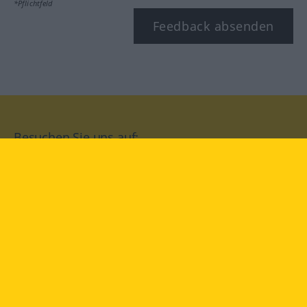
*Pflichtfeld
Feedback absenden
Besuchen Sie uns auf:
facebook
YouTube
Instagram
Langenscheidt
NUTZUNGSBEDINGUNGEN