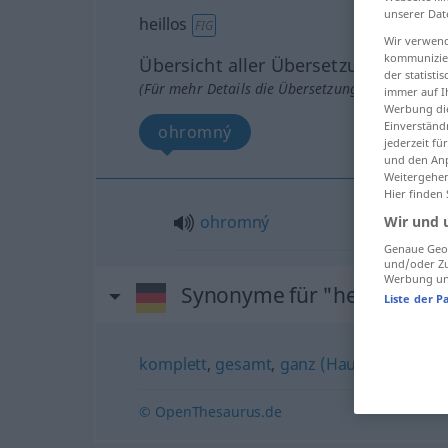
unserer Dat
heillos
FIG
Wir verwend
kommunizier
Übersicht aller Übersetzungen
der statist
(Für mehr Details die Übersetzung anklicken/an
immer auf I
Werbung die
Einverständ
ohromný
jederzeit f
und den Anp
Weitergehen
Hier finden
ohromný
Wir und 
Genaue Geol
und/oder Zu
Werbung und
Synonyme für "heillos"
Liste der P
komplett
,
gesamt
,
ganz (Hauptform)
,
völ
© OpenThesaurus.de