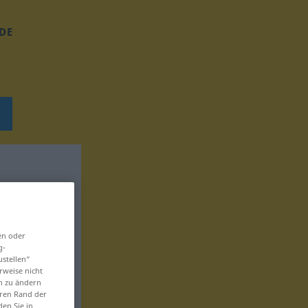
DE
en oder
g-
ustellen“
rweise nicht
en zu ändern
eren Rand der
den Sie in