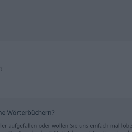
h?
ine Wörterbüchern?
hler aufgefallen oder wollen Sie uns einfach mal lob