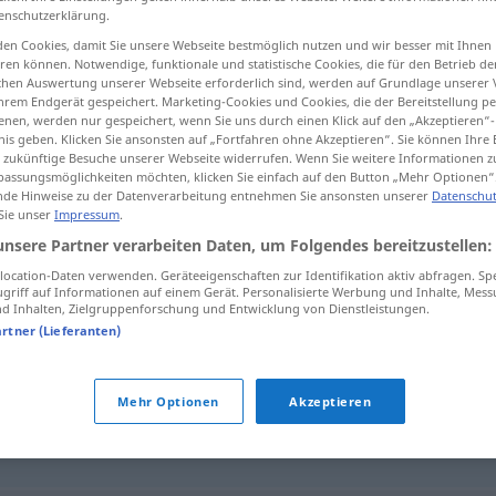
enschutzerklärung.
en Cookies, damit Sie unsere Webseite bestmöglich nutzen und wir besser mit Ihnen
en können. Notwendige, funktionale und statistische Cookies, die für den Betrieb d
ischen Auswertung unserer Webseite erforderlich sind, werden auf Grundlage unserer
tippen)
hrem Endgerät gespeichert. Marketing-Cookies und Cookies, die der Bereitstellung per
nen, werden nur gespeichert, wenn Sie uns durch einen Klick auf den „Akzeptieren“-
nis geben. Klicken Sie ansonsten auf „Fortfahren ohne Akzeptieren“. Sie können Ihre 
ür zukünftige Besuche unserer Webseite widerrufen. Wenn Sie weitere Informationen 
assungsmöglichkeiten möchten, klicken Sie einfach auf den Button „Mehr Optionen“
de Hinweise zu der Datenverarbeitung entnehmen Sie ansonsten unserer
Datenschut
 Sie unser
Impressum
.
heillos
unsere Partner verarbeiten Daten, um Folgendes bereitzustellen:
ocation-Daten verwenden. Geräteeigenschaften zur Identifikation aktiv abfragen. Sp
griff auf Informationen auf einem Gerät. Personalisierte Werbung und Inhalte, Mes
 Inhalten, Zielgruppenforschung und Entwicklung von Dienstleistungen.
artner (Lieferanten)
lig
,
vollständig
Mehr Optionen
Akzeptieren