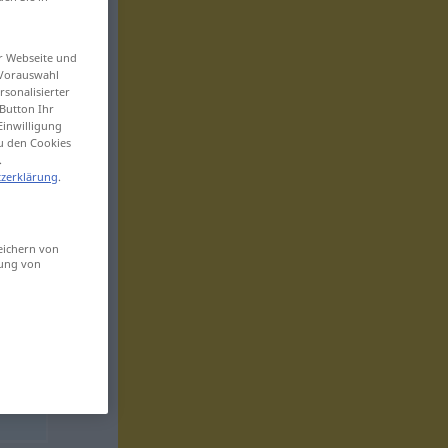
er Webseite und
 Vorauswahl
sonalisierter
Button Ihr
Einwilligung
zu den Cookies
.
zerklärung
.
eichern von
sung von