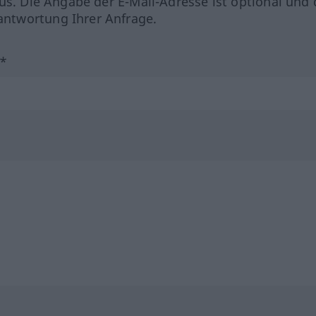
us. Die Angabe der E-Mail-Adresse ist optional und 
ntwortung Ihrer Anfrage.
?*