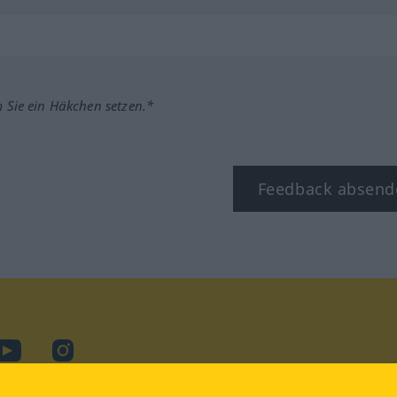
m Sie ein Häkchen setzen.*
Feedback absend
ook
YouTube
Instagram