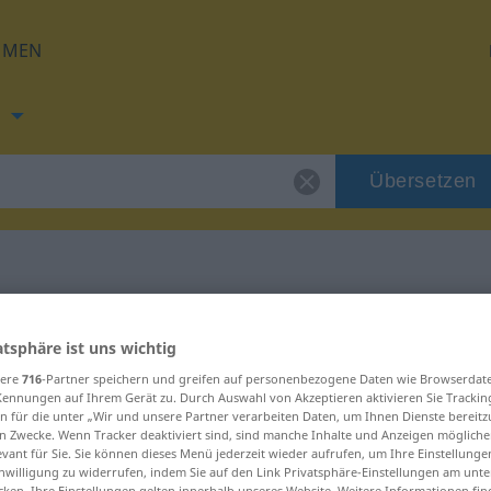
HMEN
h
Übersetzen
ung für "gönnen"
atsphäre ist uns wichtig
sere
716
-Partner speichern und greifen auf personenbezogene Daten wie Browserdat
ung
Kennungen auf Ihrem Gerät zu. Durch Auswahl von Akzeptieren aktivieren Sie Trackin
n für die unter „Wir und unsere Partner verarbeiten Daten, um Ihnen Dienste bereitz
n Zwecke. Wenn Tracker deaktiviert sind, sind manche Inhalte und Anzeigen mögliche
evant für Sie. Sie können dieses Menü jederzeit wieder aufrufen, um Ihre Einstellung
inwilligung zu widerrufen, indem Sie auf den Link Privatsphäre-Einstellungen am unt
cken. Ihre Einstellungen gelten innerhalb unseres Website. Weitere Informationen fin