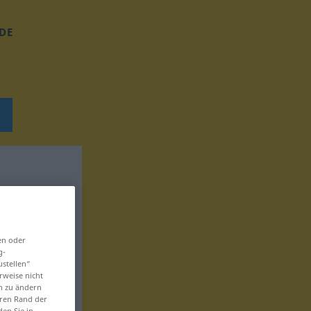
DE
en oder
g-
ustellen“
rweise nicht
en zu ändern
eren Rand der
den Sie in