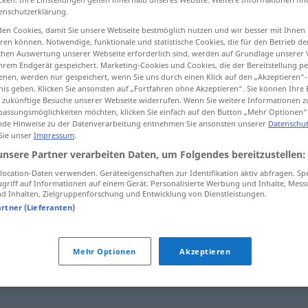
enschutzerklärung.
en Cookies, damit Sie unsere Webseite bestmöglich nutzen und wir besser mit Ihnen
en können. Notwendige, funktionale und statistische Cookies, die für den Betrieb d
ischen Auswertung unserer Webseite erforderlich sind, werden auf Grundlage unserer
tippen)
hrem Endgerät gespeichert. Marketing-Cookies und Cookies, die der Bereitstellung per
nen, werden nur gespeichert, wenn Sie uns durch einen Klick auf den „Akzeptieren“-
nis geben. Klicken Sie ansonsten auf „Fortfahren ohne Akzeptieren“. Sie können Ihre 
ür zukünftige Besuche unserer Webseite widerrufen. Wenn Sie weitere Informationen 
assungsmöglichkeiten möchten, klicken Sie einfach auf den Button „Mehr Optionen“
de Hinweise zu der Datenverarbeitung entnehmen Sie ansonsten unserer
Datenschut
 Sie unser
Impressum
.
gönnen
unsere Partner verarbeiten Daten, um Folgendes bereitzustellen:
ocation-Daten verwenden. Geräteeigenschaften zur Identifikation aktiv abfragen. Sp
griff auf Informationen auf einem Gerät. Personalisierte Werbung und Inhalte, Mes
 Inhalten, Zielgruppenforschung und Entwicklung von Dienstleistungen.
artner (Lieferanten)
ben (u.a. Sport) (ugs.)
,
(sich) (ungerechtfertigterweise)
Mehr Optionen
Akzeptieren
,
(sich) greifen (ugs.)
,
erwischen (ugs.)