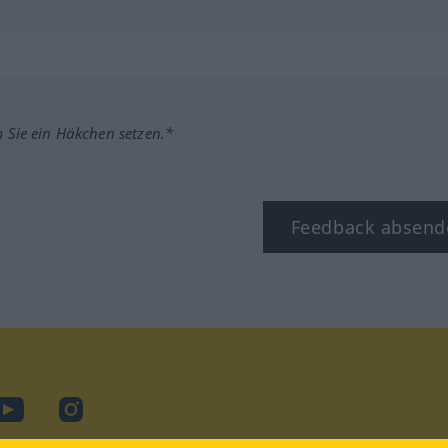
m Sie ein Häkchen setzen.*
Feedback absend
ook
YouTube
Instagram