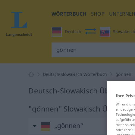
WÖRTERBUCH
SHOP
UNTERNE
Deutsch
Slowakisc
Deutsch-Slowakisch Wörterbuch
gönnen
Deutsch-Slowakisch Übersetz
Ihre Priv
Wir und un
"gönnen" Slowakisch Übersetz
eindeutige 
Technologie
aufgeführte
„gönnen“
mehr so rel
oder Ihre E
Webseite kli