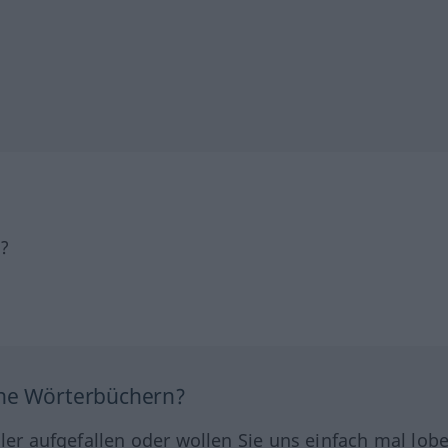
h?
ine Wörterbüchern?
hler aufgefallen oder wollen Sie uns einfach mal lob