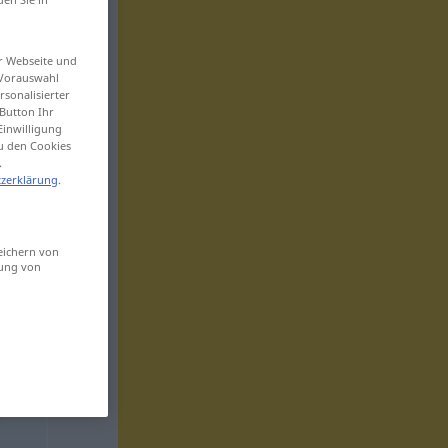
er Webseite und
 Vorauswahl
sonalisierter
Button Ihr
Einwilligung
zu den Cookies
.
zerklärung
.
eichern von
sung von