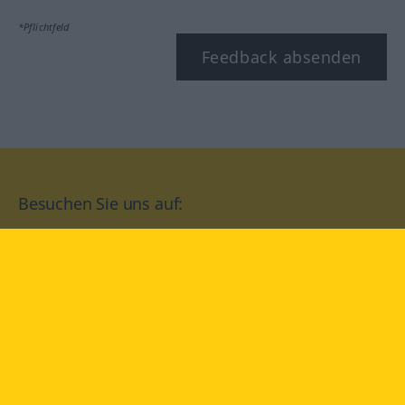
*Pflichtfeld
Feedback absenden
Besuchen Sie uns auf:
facebook
YouTube
Instagram
Langenscheidt