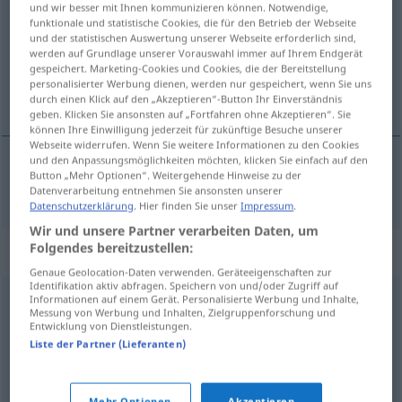
und wir besser mit Ihnen kommunizieren können. Notwendige,
funktionale und statistische Cookies, die für den Betrieb der Webseite
Übersicht aller Übersetzungen
und der statistischen Auswertung unserer Webseite erforderlich sind,
werden auf Grundlage unserer Vorauswahl immer auf Ihrem Endgerät
(Für mehr Details die Übersetzung anklicken/antippen)
gespeichert. Marketing-Cookies und Cookies, die der Bereitstellung
personalisierter Werbung dienen, werden nur gespeichert, wenn Sie uns
práve tak, presne tak
durch einen Klick auf den „Akzeptieren“-Button Ihr Einverständnis
geben. Klicken Sie ansonsten auf „Fortfahren ohne Akzeptieren“. Sie
können Ihre Einwilligung jederzeit für zukünftige Besuche unserer
Webseite widerrufen. Wenn Sie weitere Informationen zu den Cookies
und den Anpassungsmöglichkeiten möchten, klicken Sie einfach auf den
Button „Mehr Optionen“. Weitergehende Hinweise zu der
práve
tak
, presne
tak
(
wie
ako
)
genauso
Datenverarbeitung entnehmen Sie ansonsten unserer
Datenschutzerklärung
. Hier finden Sie unser
Impressum
.
Wir und unsere Partner verarbeiten Daten, um
Folgendes bereitzustellen:
Synonyme für "genauso"
Genaue Geolocation-Daten verwenden. Geräteeigenschaften zur
Identifikation aktiv abfragen. Speichern von und/oder Zugriff auf
Informationen auf einem Gerät. Personalisierte Werbung und Inhalte,
ebenso (...) (wie)
,
geradeso (...) (wie)
Messung von Werbung und Inhalten, Zielgruppenforschung und
Entwicklung von Dienstleistungen.
Liste der Partner (Lieferanten)
dasselbe
,
wie
,
gleich
,
identisch
,
ebenso
Mehr Optionen
Akzeptieren