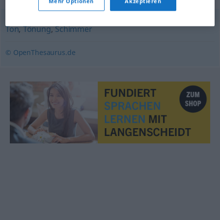
Mehr Optionen
Akzeptieren
Ton
,
Tönung
,
Schimmer
© OpenThesaurus.de