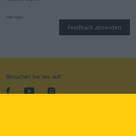
*Pflichtfeld
Feedback absenden
Besuchen Sie uns auf:
facebook
YouTube
Instagram
Langenscheidt