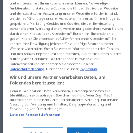
und wir besser mit Ihnen kommunizieren können. Notwendige,
funktionale und statistische Cookies, die für den Betrieb der Webseite
Übersicht aller Übersetzungen
und der statistischen Auswertung unserer Webseite erforderlich sind,
(Für mehr Details die Übersetzung anklicken/antippen)
werden auf Grundlage unserer Vorauswahl immer auf Ihrem Endgerät
gespeichert. Marketing-Cookies und Cookies, die der Bereitstellung
personalisierter Werbung dienen, werden nur gespeichert, wenn Sie uns
farba
durch einen Klick auf den „Akzeptieren“-Button Ihr Einverständnis
geben. Klicken Sie ansonsten auf „Fortfahren ohne Akzeptieren“. Sie
können Ihre Einwilligung jederzeit für zukünftige Besuche unserer
Webseite widerrufen. Wenn Sie weitere Informationen zu den Cookies
und den Anpassungsmöglichkeiten möchten, klicken Sie einfach auf den
Button „Mehr Optionen“. Weitergehende Hinweise zu der
farba
Farbe
Datenverarbeitung entnehmen Sie ansonsten unserer
Datenschutzerklärung
. Hier finden Sie unser
Impressum
.
Wir und unsere Partner verarbeiten Daten, um
Beispielsätze für "Farbe"
Folgendes bereitzustellen:
Genaue Geolocation-Daten verwenden. Geräteeigenschaften zur
Identifikation aktiv abfragen. Speichern von und/oder Zugriff auf
Informationen auf einem Gerät. Personalisierte Werbung und Inhalte,
Farbe
bekennen
Messung von Werbung und Inhalten, Zielgruppenforschung und
priznať
Entwicklung von Dienstleistungen.
Liste der Partner (Lieferanten)
Synonyme für "Farbe"