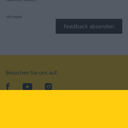
*Pflichtfeld
Feedback absenden
Besuchen Sie uns auf:
facebook
YouTube
Instagram
Langenscheidt