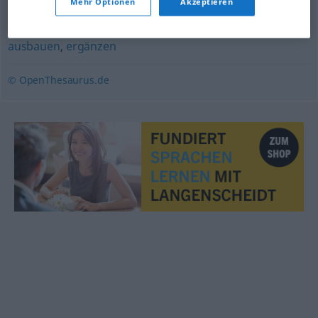
Mehr Optionen
Akzeptieren
weiten
ausbauen
,
ergänzen
© OpenThesaurus.de