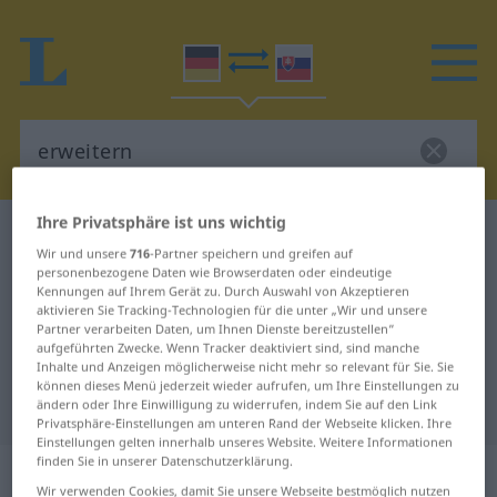
Ihre Privatsphäre ist uns wichtig
Deutsch-Slowakisch Wörterbuch
erweitern
Wir und unsere
716
-Partner speichern und greifen auf
Deutsch-Slowakisch Übersetzung
personenbezogene Daten wie Browserdaten oder eindeutige
Kennungen auf Ihrem Gerät zu. Durch Auswahl von Akzeptieren
für "erweitern"
aktivieren Sie Tracking-Technologien für die unter „Wir und unsere
Partner verarbeiten Daten, um Ihnen Dienste bereitzustellen“
aufgeführten Zwecke. Wenn Tracker deaktiviert sind, sind manche
"erweitern" Slowakisch
Inhalte und Anzeigen möglicherweise nicht mehr so relevant für Sie. Sie
können dieses Menü jederzeit wieder aufrufen, um Ihre Einstellungen zu
Übersetzung
ändern oder Ihre Einwilligung zu widerrufen, indem Sie auf den Link
Privatsphäre-Einstellungen am unteren Rand der Webseite klicken. Ihre
Einstellungen gelten innerhalb unseres Website. Weitere Informationen
finden Sie in unserer Datenschutzerklärung.
„erweitern“
Wir verwenden Cookies, damit Sie unsere Webseite bestmöglich nutzen