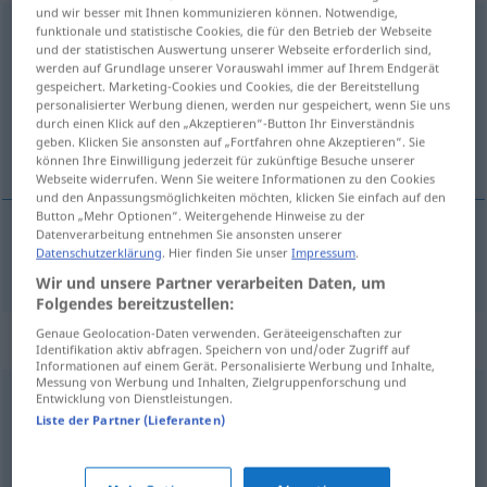
und wir besser mit Ihnen kommunizieren können. Notwendige,
erweitern
funktionale und statistische Cookies, die für den Betrieb der Webseite
und der statistischen Auswertung unserer Webseite erforderlich sind,
werden auf Grundlage unserer Vorauswahl immer auf Ihrem Endgerät
Übersicht aller Übersetzungen
gespeichert. Marketing-Cookies und Cookies, die der Bereitstellung
(Für mehr Details die Übersetzung anklicken/antippen)
personalisierter Werbung dienen, werden nur gespeichert, wenn Sie uns
durch einen Klick auf den „Akzeptieren“-Button Ihr Einverständnis
geben. Klicken Sie ansonsten auf „Fortfahren ohne Akzeptieren“. Sie
rozšíriť, zväčšiť
können Ihre Einwilligung jederzeit für zukünftige Besuche unserer
Webseite widerrufen. Wenn Sie weitere Informationen zu den Cookies
und den Anpassungsmöglichkeiten möchten, klicken Sie einfach auf den
Button „Mehr Optionen“. Weitergehende Hinweise zu der
Datenverarbeitung entnehmen Sie ansonsten unserer
Datenschutzerklärung
. Hier finden Sie unser
Impressum
.
rozšíriť
,
zväčšiť
erweitern
Wir und unsere Partner verarbeiten Daten, um
Folgendes bereitzustellen:
Genaue Geolocation-Daten verwenden. Geräteeigenschaften zur
Synonyme für "erweitern"
Identifikation aktiv abfragen. Speichern von und/oder Zugriff auf
Informationen auf einem Gerät. Personalisierte Werbung und Inhalte,
Messung von Werbung und Inhalten, Zielgruppenforschung und
Entwicklung von Dienstleistungen.
ausweiten
,
hinausschieben
,
verlängern
,
ausdehnen
Liste der Partner (Lieferanten)
spreizen
,
ausdehnen
,
ausweiten
,
vergrößern
,
dehnen
,