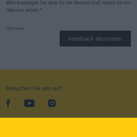
Bitte bestätigen Sie, dass Sie ein Mensch sind, indem Sie ein
Häkchen setzen.*
*Pflichtfeld
Feedback absenden
Besuchen Sie uns auf:
facebook
YouTube
Instagram