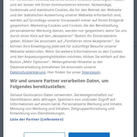
und wir besser mit Ihnen kommunizieren können. Notwendige,
funktionale und statistische Cookies, die für den Betrieb der Webseite
Übersicht aller Übersetzungen
und der statistischen Auswertung unserer Webseite erforderlich sind,
(Für mehr Details die Übersetzung anklicken/antippen)
werden auf Grundlage unserer Vorauswahl immer auf Ihrem Endgerät
gespeichert. Marketing-Cookies und Cookies, die der Bereitstellung
personalisierter Werbung dienen, werden nur gespeichert, wenn Sie uns
nekonečný
durch einen Klick auf den „Akzeptieren“-Button Ihr Einverständnis
geben. Klicken Sie ansonsten auf „Fortfahren ohne Akzeptieren“. Sie
können Ihre Einwilligung jederzeit für zukünftige Besuche unserer
Webseite widerrufen. Wenn Sie weitere Informationen zu den Cookies
und den Anpassungsmöglichkeiten möchten, klicken Sie einfach auf den
Button „Mehr Optionen“. Weitergehende Hinweise zu der
nekonečný
endlos
Datenverarbeitung entnehmen Sie ansonsten unserer
Datenschutzerklärung
. Hier finden Sie unser
Impressum
.
Wir und unsere Partner verarbeiten Daten, um
Synonyme für "endlos"
Folgendes bereitzustellen:
Genaue Geolocation-Daten verwenden. Geräteeigenschaften zur
Identifikation aktiv abfragen. Speichern von und/oder Zugriff auf
Informationen auf einem Gerät. Personalisierte Werbung und Inhalte,
lange
,
ewig
Messung von Werbung und Inhalten, Zielgruppenforschung und
Entwicklung von Dienstleistungen.
Liste der Partner (Lieferanten)
laufend
,
ständig (ugs.)
,
andauernd
,
dauernd (ugs.)
,
ewig
(ugs.)