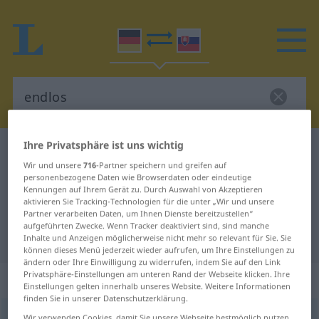
Ihre Privatsphäre ist uns wichtig
Deutsch-Slowakisch Wörterbuch
endlos
Wir und unsere
716
-Partner speichern und greifen auf
Deutsch-Slowakisch Übersetzung
personenbezogene Daten wie Browserdaten oder eindeutige
Kennungen auf Ihrem Gerät zu. Durch Auswahl von Akzeptieren
für "endlos"
aktivieren Sie Tracking-Technologien für die unter „Wir und unsere
Partner verarbeiten Daten, um Ihnen Dienste bereitzustellen“
aufgeführten Zwecke. Wenn Tracker deaktiviert sind, sind manche
"endlos" Slowakisch Übersetzung
Inhalte und Anzeigen möglicherweise nicht mehr so relevant für Sie. Sie
können dieses Menü jederzeit wieder aufrufen, um Ihre Einstellungen zu
ändern oder Ihre Einwilligung zu widerrufen, indem Sie auf den Link
Privatsphäre-Einstellungen am unteren Rand der Webseite klicken. Ihre
„endlos“
Einstellungen gelten innerhalb unseres Website. Weitere Informationen
finden Sie in unserer Datenschutzerklärung.
endlos
Wir verwenden Cookies, damit Sie unsere Webseite bestmöglich nutzen