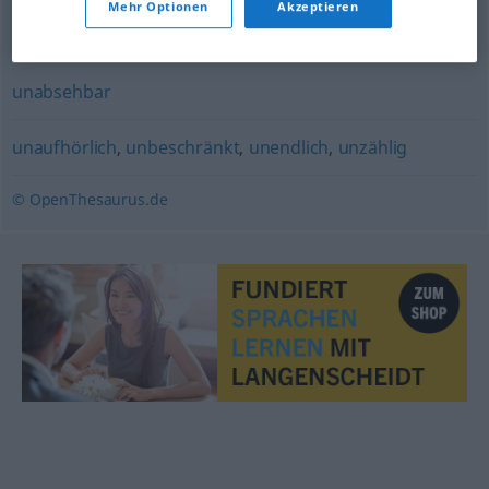
Mehr Optionen
Akzeptieren
unaufhörlich
,
unbegrenzt
unabsehbar
unaufhörlich
,
unbeschränkt
,
unendlich
,
unzählig
© OpenThesaurus.de