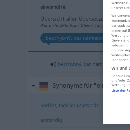
Webseite kli
einwandfrei
unserer Dat
Wir verwend
Übersicht aller Übersetzungen
kommunizier
(Für mehr Details die Übersetzung anklicken/an
der statist
immer auf I
Werbung die
bezchybný, bez námietok
Einverständ
jederzeit f
und den Anp
Weitergehen
Hier finden
bezchybný
,
bez
námietok
Wir und 
Genaue Geol
und/oder Zu
Synonyme für "einwandfre
Werbung und
Liste der P
perfekt
,
tadellos (Zustand)
anständig