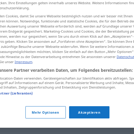
cken. Ihre Einstellungen gelten innerhalb unseres Website. Weitere Informationen fin
enschutzerklärung.
en Cookies, damit Sie unsere Webseite bestmöglich nutzen und wir besser mit Ihnen
en können. Notwendige, funktionale und statistische Cookies, die für den Betrieb d
tippen)
ischen Auswertung unserer Webseite erforderlich sind, werden auf Grundlage unserer
hrem Endgerät gespeichert. Marketing-Cookies und Cookies, die der Bereitstellung per
nen, werden nur gespeichert, wenn Sie uns durch einen Klick auf den „Akzeptieren“-
nis geben. Klicken Sie ansonsten auf „Fortfahren ohne Akzeptieren“. Sie können Ihre 
ür zukünftige Besuche unserer Webseite widerrufen. Wenn Sie weitere Informationen 
assungsmöglichkeiten möchten, klicken Sie einfach auf den Button „Mehr Optionen“
de Hinweise zu der Datenverarbeitung entnehmen Sie ansonsten unserer
Datenschut
 Sie unser
Impressum
.
einwandfrei
unsere Partner verarbeiten Daten, um Folgendes bereitzustellen:
ocation-Daten verwenden. Geräteeigenschaften zur Identifikation aktiv abfragen. Sp
griff auf Informationen auf einem Gerät. Personalisierte Werbung und Inhalte, Mes
i"
 Inhalten, Zielgruppenforschung und Entwicklung von Dienstleistungen.
artner (Lieferanten)
Mehr Optionen
Akzeptieren