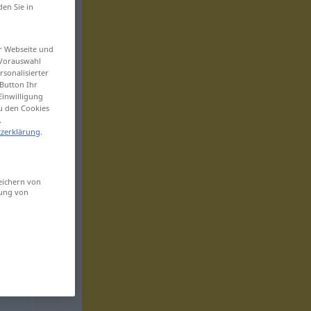
den Sie in
er Webseite und
 Vorauswahl
sonalisierter
Button Ihr
Einwilligung
zu den Cookies
.
zerklärung
.
eichern von
sung von