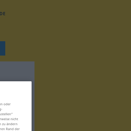
DE
en oder
g-
ustellen“
rweise nicht
en zu ändern
eren Rand der