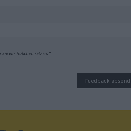
m Sie ein Häkchen setzen.*
Feedback absend