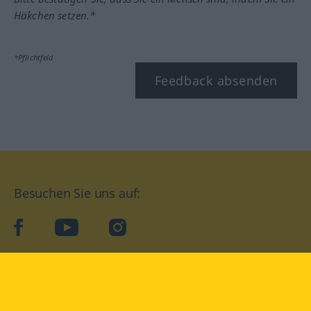
Häkchen setzen.*
*Pflichtfeld
Feedback absenden
Besuchen Sie uns auf:
facebook
YouTube
Instagram
Langenscheidt