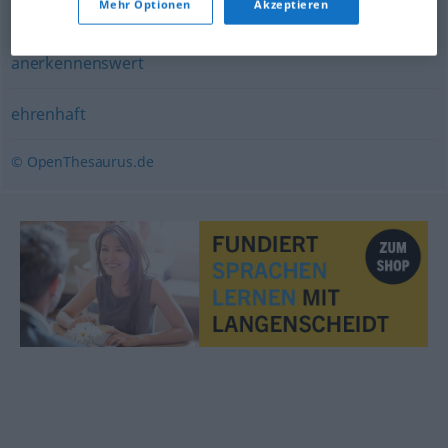
Mehr Optionen
Akzeptieren
lobenswert
,
beachtenswert
,
anerkannt
,
verdient
,
anerkennenswert
ehrenhaft
© OpenThesaurus.de