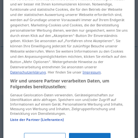
und wir besser mit Ihnen kommunizieren können. Notwendige,
funktionale und statistische Cookies, die für den Betrieb der Webseite
Übersicht aller Übersetzungen
und der statistischen Auswertung unserer Webseite erforderlich sind,
(Für mehr Details die Übersetzung anklicken/antippen)
werden auf Grundlage unserer Vorauswahl immer auf Ihrem Endgerät
gespeichert. Marketing-Cookies und Cookies, die der Bereitstellung
personalisierter Werbung dienen, werden nur gespeichert, wenn Sie uns
počestný
durch einen Klick auf den „Akzeptieren“-Button Ihr Einverständnis
geben. Klicken Sie ansonsten auf „Fortfahren ohne Akzeptieren“. Sie
können Ihre Einwilligung jederzeit für zukünftige Besuche unserer
Webseite widerrufen. Wenn Sie weitere Informationen zu den Cookies
und den Anpassungsmöglichkeiten möchten, klicken Sie einfach auf den
Button „Mehr Optionen“. Weitergehende Hinweise zu der
počestný
ehrbar
Datenverarbeitung entnehmen Sie ansonsten unserer
Datenschutzerklärung
. Hier finden Sie unser
Impressum
.
Wir und unsere Partner verarbeiten Daten, um
Synonyme für "ehrbar"
Folgendes bereitzustellen:
Genaue Geolocation-Daten verwenden. Geräteeigenschaften zur
Identifikation aktiv abfragen. Speichern von und/oder Zugriff auf
Informationen auf einem Gerät. Personalisierte Werbung und Inhalte,
unbescholten
,
anständig
,
redlich
,
ehrenhaft
Messung von Werbung und Inhalten, Zielgruppenforschung und
Entwicklung von Dienstleistungen.
Liste der Partner (Lieferanten)
treu
,
ehrlich
,
redlich
,
aufrecht
,
lauter
,
anständig
,
fair
,
aufrichtig