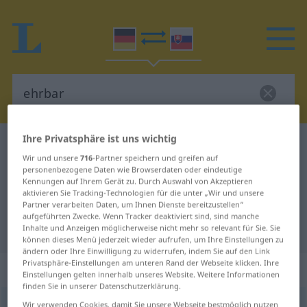
Ihre Privatsphäre ist uns wichtig
Deutsch-Slowakisch Wörterbuch
ehrbar
Wir und unsere
716
-Partner speichern und greifen auf
Deutsch-Slowakisch Übersetzung
personenbezogene Daten wie Browserdaten oder eindeutige
Kennungen auf Ihrem Gerät zu. Durch Auswahl von Akzeptieren
für "ehrbar"
aktivieren Sie Tracking-Technologien für die unter „Wir und unsere
Partner verarbeiten Daten, um Ihnen Dienste bereitzustellen“
aufgeführten Zwecke. Wenn Tracker deaktiviert sind, sind manche
"ehrbar" Slowakisch Übersetzung
Inhalte und Anzeigen möglicherweise nicht mehr so relevant für Sie. Sie
können dieses Menü jederzeit wieder aufrufen, um Ihre Einstellungen zu
ändern oder Ihre Einwilligung zu widerrufen, indem Sie auf den Link
Privatsphäre-Einstellungen am unteren Rand der Webseite klicken. Ihre
„ehrbar“
Einstellungen gelten innerhalb unseres Website. Weitere Informationen
finden Sie in unserer Datenschutzerklärung.
ehrbar
Wir verwenden Cookies, damit Sie unsere Webseite bestmöglich nutzen