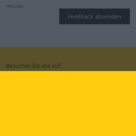
*Pflichtfeld
Feedback absenden
Besuchen Sie uns auf:
facebook
YouTube
Instagram
Langenscheidt
NUTZUNGSBEDINGUNGEN