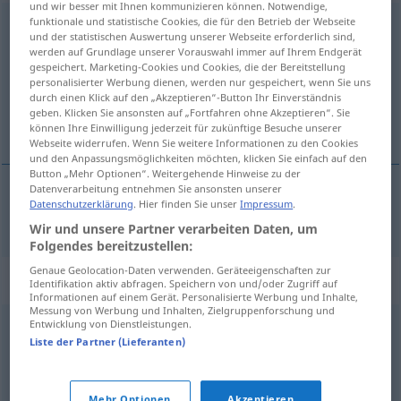
und wir besser mit Ihnen kommunizieren können. Notwendige,
funktionale und statistische Cookies, die für den Betrieb der Webseite
beschützen
und der statistischen Auswertung unserer Webseite erforderlich sind,
werden auf Grundlage unserer Vorauswahl immer auf Ihrem Endgerät
Übersicht aller Übersetzungen
gespeichert. Marketing-Cookies und Cookies, die der Bereitstellung
(Für mehr Details die Übersetzung anklicken/antippen)
personalisierter Werbung dienen, werden nur gespeichert, wenn Sie uns
durch einen Klick auf den „Akzeptieren“-Button Ihr Einverständnis
geben. Klicken Sie ansonsten auf „Fortfahren ohne Akzeptieren“. Sie
chrániť, hájiť
können Ihre Einwilligung jederzeit für zukünftige Besuche unserer
Webseite widerrufen. Wenn Sie weitere Informationen zu den Cookies
und den Anpassungsmöglichkeiten möchten, klicken Sie einfach auf den
Button „Mehr Optionen“. Weitergehende Hinweise zu der
Datenverarbeitung entnehmen Sie ansonsten unserer
Datenschutzerklärung
. Hier finden Sie unser
Impressum
.
chrániť
,
hájiť
(
vor
pred
)
beschützen
DAT
INST
Wir und unsere Partner verarbeiten Daten, um
Folgendes bereitzustellen:
Genaue Geolocation-Daten verwenden. Geräteeigenschaften zur
Synonyme für "beschützen"
Identifikation aktiv abfragen. Speichern von und/oder Zugriff auf
Informationen auf einem Gerät. Personalisierte Werbung und Inhalte,
Messung von Werbung und Inhalten, Zielgruppenforschung und
Entwicklung von Dienstleistungen.
schützen
,
sichern
Liste der Partner (Lieferanten)
bewahren
Mehr Optionen
Akzeptieren