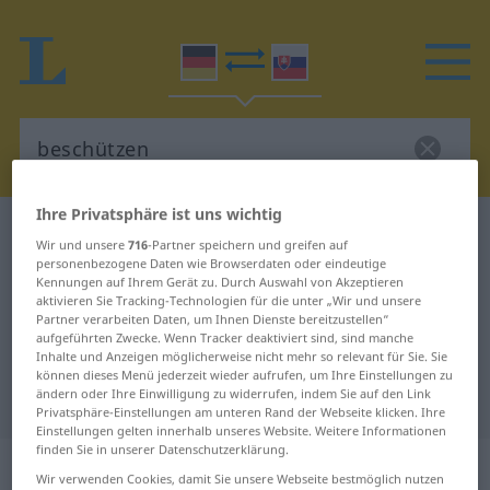
Ihre Privatsphäre ist uns wichtig
Deutsch-Slowakisch Wörterbuch
beschützen
Wir und unsere
716
-Partner speichern und greifen auf
Deutsch-Slowakisch Übersetzung
personenbezogene Daten wie Browserdaten oder eindeutige
Kennungen auf Ihrem Gerät zu. Durch Auswahl von Akzeptieren
für "beschützen"
aktivieren Sie Tracking-Technologien für die unter „Wir und unsere
Partner verarbeiten Daten, um Ihnen Dienste bereitzustellen“
aufgeführten Zwecke. Wenn Tracker deaktiviert sind, sind manche
Inhalte und Anzeigen möglicherweise nicht mehr so relevant für Sie. Sie
"beschützen" Slowakisch
können dieses Menü jederzeit wieder aufrufen, um Ihre Einstellungen zu
ändern oder Ihre Einwilligung zu widerrufen, indem Sie auf den Link
Übersetzung
Privatsphäre-Einstellungen am unteren Rand der Webseite klicken. Ihre
Einstellungen gelten innerhalb unseres Website. Weitere Informationen
finden Sie in unserer Datenschutzerklärung.
„beschützen“
Wir verwenden Cookies, damit Sie unsere Webseite bestmöglich nutzen