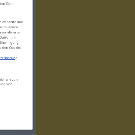
den Sie in
er Webseite und
 Vorauswahl
sonalisierter
Button Ihr
Einwilligung
zu den Cookies
.
zerklärung
.
eichern von
sung von