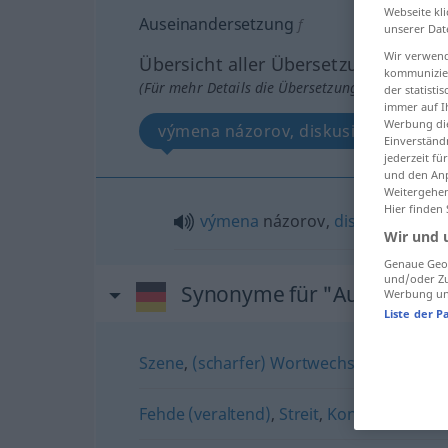
Webseite kli
Auseinandersetzung
f
unserer Dat
Wir verwend
Übersicht aller Übersetzungen
kommunizier
(Für mehr Details die Übersetzung anklicken/an
der statist
immer auf I
Werbung die
výmena názorov, diskusia
Einverständ
jederzeit f
und den Anp
Weitergehen
Hier finden
výmena
názorov,
diskusia
Wir und 
Genaue Geol
und/oder Zu
Synonyme für "Auseinande
Werbung und
Liste der P
Szene
,
(scharfer) Wortwechsel
,
(heftiger)
Fehde (veraltend)
,
Streit
,
Konflikt