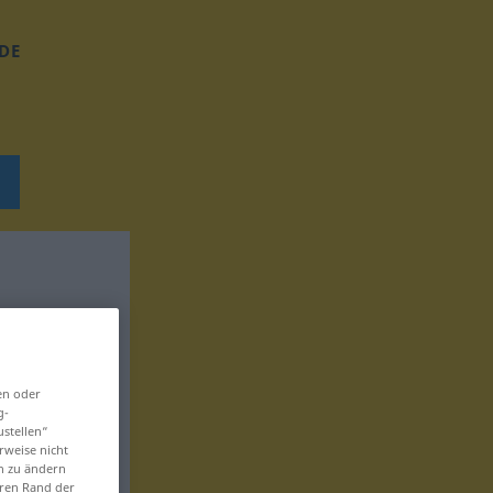
DE
en oder
g-
ustellen“
rweise nicht
en zu ändern
eren Rand der