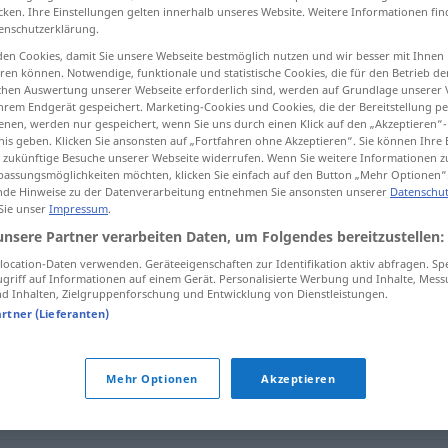
cken. Ihre Einstellungen gelten innerhalb unseres Website. Weitere Informationen fin
enschutzerklärung.
en Cookies, damit Sie unsere Webseite bestmöglich nutzen und wir besser mit Ihnen
en können. Notwendige, funktionale und statistische Cookies, die für den Betrieb d
tippen)
ischen Auswertung unserer Webseite erforderlich sind, werden auf Grundlage unserer
hrem Endgerät gespeichert. Marketing-Cookies und Cookies, die der Bereitstellung per
nen, werden nur gespeichert, wenn Sie uns durch einen Klick auf den „Akzeptieren“-
nis geben. Klicken Sie ansonsten auf „Fortfahren ohne Akzeptieren“. Sie können Ihre 
ür zukünftige Besuche unserer Webseite widerrufen. Wenn Sie weitere Informationen 
assungsmöglichkeiten möchten, klicken Sie einfach auf den Button „Mehr Optionen“
de Hinweise zu der Datenverarbeitung entnehmen Sie ansonsten unserer
Datenschut
 Sie unser
Impressum
.
Auseinandersetzung
unsere Partner verarbeiten Daten, um Folgendes bereitzustellen:
ocation-Daten verwenden. Geräteeigenschaften zur Identifikation aktiv abfragen. Sp
griff auf Informationen auf einem Gerät. Personalisierte Werbung und Inhalte, Mes
rsetzung"
 Inhalten, Zielgruppenforschung und Entwicklung von Dienstleistungen.
artner (Lieferanten)
 Streit
,
(heftiger) Wortwechsel
Mehr Optionen
Akzeptieren