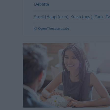
Debatte
Streit (Hauptform)
,
Krach (ugs.)
,
Zank
,
Zw
© OpenThesaurus.de