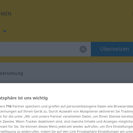
HMEN
h
Übersetzen
dersetzung
ng für "Auseinandersetzung"
atsphäre ist uns wichtig
sch Übersetzung
sere
716
-Partner speichern und greifen auf personenbezogene Daten wie Browserdat
Kennungen auf Ihrem Gerät zu. Durch Auswahl von Akzeptieren aktivieren Sie Trackin
n für die unter „Wir und unsere Partner verarbeiten Daten, um Ihnen Dienste bereitz
n Zwecke. Wenn Tracker deaktiviert sind, sind manche Inhalte und Anzeigen mögliche
inin
evant für Sie. Sie können dieses Menü jederzeit wieder aufrufen, um Ihre Einstellung
inwilligung zu widerrufen, indem Sie auf den Link Privatsphäre-Einstellungen am unt