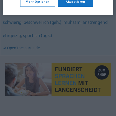
Mehr Optionen
Akzeptieren
kritisch
,
wählerisch
schwierig
,
beschwerlich (geh.)
,
mühsam
,
anstrengend
ehrgeizig
,
sportlich (ugs.)
© OpenThesaurus.de