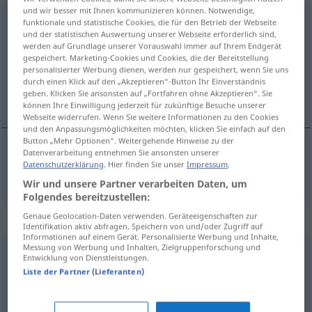
und wir besser mit Ihnen kommunizieren können. Notwendige,
anspruchsvoll
funktionale und statistische Cookies, die für den Betrieb der Webseite
und der statistischen Auswertung unserer Webseite erforderlich sind,
werden auf Grundlage unserer Vorauswahl immer auf Ihrem Endgerät
Übersicht aller Übersetzungen
gespeichert. Marketing-Cookies und Cookies, die der Bereitstellung
(Für mehr Details die Übersetzung anklicken/antippen)
personalisierter Werbung dienen, werden nur gespeichert, wenn Sie uns
durch einen Klick auf den „Akzeptieren“-Button Ihr Einverständnis
geben. Klicken Sie ansonsten auf „Fortfahren ohne Akzeptieren“. Sie
náročný
können Ihre Einwilligung jederzeit für zukünftige Besuche unserer
Webseite widerrufen. Wenn Sie weitere Informationen zu den Cookies
und den Anpassungsmöglichkeiten möchten, klicken Sie einfach auf den
Button „Mehr Optionen“. Weitergehende Hinweise zu der
Datenverarbeitung entnehmen Sie ansonsten unserer
Datenschutzerklärung
. Hier finden Sie unser
Impressum
.
náročný
anspruchsvoll
Wir und unsere Partner verarbeiten Daten, um
Folgendes bereitzustellen:
Synonyme für "anspruchsvoll"
Genaue Geolocation-Daten verwenden. Geräteeigenschaften zur
Identifikation aktiv abfragen. Speichern von und/oder Zugriff auf
Informationen auf einem Gerät. Personalisierte Werbung und Inhalte,
Messung von Werbung und Inhalten, Zielgruppenforschung und
Entwicklung von Dienstleistungen.
vornehm
,
hoch
,
toll (ugs.)
Liste der Partner (Lieferanten)
intelligent