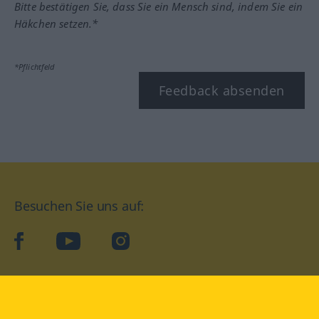
Bitte bestätigen Sie, dass Sie ein Mensch sind, indem Sie ein
Häkchen setzen.*
*Pflichtfeld
Feedback absenden
Besuchen Sie uns auf:
facebook
YouTube
Instagram