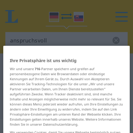
Ihre Privatsphäre ist uns wichtig
Deutsch-Slowakisch Wörterbuch
anspruchsvoll
Wir und unsere
716
-Partner speichern und greifen auf
Deutsch-Slowakisch Übersetzung
personenbezogene Daten wie Browserdaten oder eindeutige
Kennungen auf Ihrem Gerät zu. Durch Auswahl von Akzeptieren
für "anspruchsvoll"
aktivieren Sie Tracking-Technologien für die unter „Wir und unsere
Partner verarbeiten Daten, um Ihnen Dienste bereitzustellen“
aufgeführten Zwecke. Wenn Tracker deaktiviert sind, sind manche
"anspruchsvoll" Slowakisch
Inhalte und Anzeigen möglicherweise nicht mehr so relevant für Sie. Sie
können dieses Menü jederzeit wieder aufrufen, um Ihre Einstellungen zu
Übersetzung
ändern oder Ihre Einwilligung zu widerrufen, indem Sie auf den Link
Privatsphäre-Einstellungen am unteren Rand der Webseite klicken. Ihre
Einstellungen gelten innerhalb unseres Website. Weitere Informationen
finden Sie in unserer Datenschutzerklärung.
„anspruchsvoll“
Wir verwenden Cookies, damit Sie unsere Webseite bestmöglich nutzen