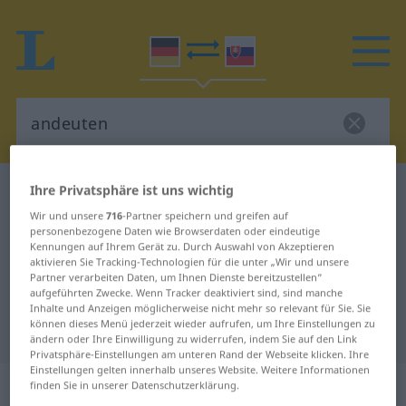
Ihre Privatsphäre ist uns wichtig
Deutsch-Slowakisch Wörterbuch
andeuten
Wir und unsere
716
-Partner speichern und greifen auf
Deutsch-Slowakisch Übersetzung
personenbezogene Daten wie Browserdaten oder eindeutige
für "andeuten"
Kennungen auf Ihrem Gerät zu. Durch Auswahl von Akzeptieren
aktivieren Sie Tracking-Technologien für die unter „Wir und unsere
Partner verarbeiten Daten, um Ihnen Dienste bereitzustellen“
aufgeführten Zwecke. Wenn Tracker deaktiviert sind, sind manche
"andeuten" Slowakisch
Inhalte und Anzeigen möglicherweise nicht mehr so relevant für Sie. Sie
können dieses Menü jederzeit wieder aufrufen, um Ihre Einstellungen zu
Übersetzung
ändern oder Ihre Einwilligung zu widerrufen, indem Sie auf den Link
Privatsphäre-Einstellungen am unteren Rand der Webseite klicken. Ihre
Einstellungen gelten innerhalb unseres Website. Weitere Informationen
„andeuten“
finden Sie in unserer Datenschutzerklärung.