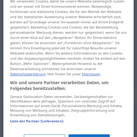
Wir verwenden Cookies, damit Sie unsere Webseite bestmöglich nutzen
und wir besser mit Ihnen kommunizieren können. Notwendige,
andeuten
funktionale und statistische Cookies, die für den Betrieb der Webseite
und der statistischen Auswertung unserer Webseite erforderlich sind,
Übersicht aller Übersetzungen
werden auf Grundlage unserer Vorauswahl immer auf Ihrem Endgerät
gespeichert. Marketing-Cookies und Cookies, die der Bereitstellung
(Für mehr Details die Übersetzung anklicken/antippen)
personalisierter Werbung dienen, werden nur gespeichert, wenn Sie uns
durch einen Klick auf den „Akzeptieren“-Button Ihr Einverständnis
naznačiť
geben. Klicken Sie ansonsten auf „Fortfahren ohne Akzeptieren“. Sie
können Ihre Einwilligung jederzeit für zukünftige Besuche unserer
Webseite widerrufen. Wenn Sie weitere Informationen zu den Cookies
und den Anpassungsmöglichkeiten möchten, klicken Sie einfach auf den
Button „Mehr Optionen“. Weitergehende Hinweise zu der
Datenverarbeitung entnehmen Sie ansonsten unserer
naznačiť
andeuten
Datenschutzerklärung
. Hier finden Sie unser
Impressum
.
Wir und unsere Partner verarbeiten Daten, um
Folgendes bereitzustellen:
Synonyme für "andeuten"
Genaue Geolocation-Daten verwenden. Geräteeigenschaften zur
Identifikation aktiv abfragen. Speichern von und/oder Zugriff auf
Informationen auf einem Gerät. Personalisierte Werbung und Inhalte,
Messung von Werbung und Inhalten, Zielgruppenforschung und
Entwicklung von Dienstleistungen.
heranziehen
,
(sich) ankündigen
,
heraufziehen
,
(sich)
Liste der Partner (Lieferanten)
anbahnen
,
drohen