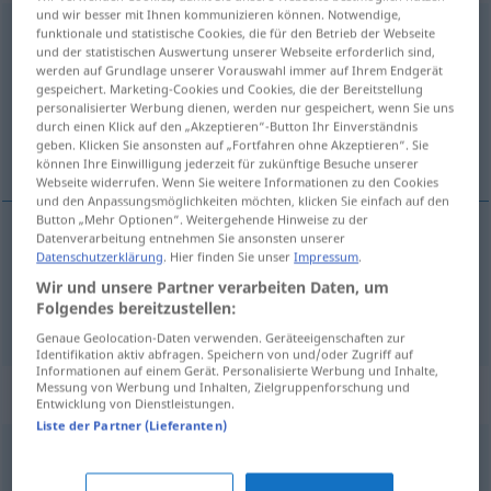
und wir besser mit Ihnen kommunizieren können. Notwendige,
abwickeln
funktionale und statistische Cookies, die für den Betrieb der Webseite
und der statistischen Auswertung unserer Webseite erforderlich sind,
werden auf Grundlage unserer Vorauswahl immer auf Ihrem Endgerät
Übersicht aller Übersetzungen
gespeichert. Marketing-Cookies und Cookies, die der Bereitstellung
(Für mehr Details die Übersetzung anklicken/antippen)
personalisierter Werbung dienen, werden nur gespeichert, wenn Sie uns
durch einen Klick auf den „Akzeptieren“-Button Ihr Einverständnis
geben. Klicken Sie ansonsten auf „Fortfahren ohne Akzeptieren“. Sie
odvíjať, realizovať, uskutočniť
können Ihre Einwilligung jederzeit für zukünftige Besuche unserer
Webseite widerrufen. Wenn Sie weitere Informationen zu den Cookies
und den Anpassungsmöglichkeiten möchten, klicken Sie einfach auf den
Button „Mehr Optionen“. Weitergehende Hinweise zu der
Datenverarbeitung entnehmen Sie ansonsten unserer
Datenschutzerklärung
. Hier finden Sie unser
Impressum
.
odvíjať
abwickeln
Wir und unsere Partner verarbeiten Daten, um
Folgendes bereitzustellen:
realizovať,
uskutočniť
abwickeln
FIG
Genaue Geolocation-Daten verwenden. Geräteeigenschaften zur
Identifikation aktiv abfragen. Speichern von und/oder Zugriff auf
Informationen auf einem Gerät. Personalisierte Werbung und Inhalte,
Messung von Werbung und Inhalten, Zielgruppenforschung und
Synonyme für "abwickeln"
Entwicklung von Dienstleistungen.
Liste der Partner (Lieferanten)
bewerkstelligen
,
leisten
,
umsetzen
,
durchführen
,