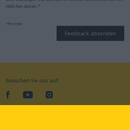
Häkchen setzen.*
*Pflichtfeld
Feedback absenden
Besuchen Sie uns auf:
facebook
YouTube
Instagram
Langenscheidt