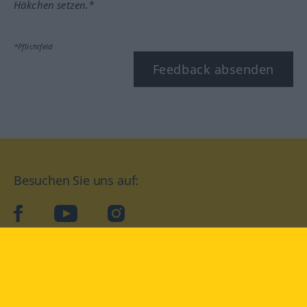
Häkchen setzen.*
*Pflichtfeld
Feedback absenden
Besuchen Sie uns auf:
facebook
YouTube
Instagram
Langenscheidt