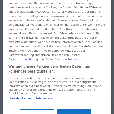
und wir besser mit Ihnen kommunizieren können. Notwendige,
absperren
funktionale und statistische Cookies, die für den Betrieb der Webseite
und der statistischen Auswertung unserer Webseite erforderlich sind,
werden auf Grundlage unserer Vorauswahl immer auf Ihrem Endgerät
Übersicht aller Übersetzungen
gespeichert. Marketing-Cookies und Cookies, die der Bereitstellung
(Für mehr Details die Übersetzung anklicken/antippen)
personalisierter Werbung dienen, werden nur gespeichert, wenn Sie uns
durch einen Klick auf den „Akzeptieren“-Button Ihr Einverständnis
geben. Klicken Sie ansonsten auf „Fortfahren ohne Akzeptieren“. Sie
uzavrieť, zahatať
können Ihre Einwilligung jederzeit für zukünftige Besuche unserer
Webseite widerrufen. Wenn Sie weitere Informationen zu den Cookies
und den Anpassungsmöglichkeiten möchten, klicken Sie einfach auf den
Button „Mehr Optionen“. Weitergehende Hinweise zu der
Datenverarbeitung entnehmen Sie ansonsten unserer
Datenschutzerklärung
. Hier finden Sie unser
Impressum
.
uzavrieť
absperren
Wir und unsere Partner verarbeiten Daten, um
Folgendes bereitzustellen:
zahatať
absperren
Straße
Genaue Geolocation-Daten verwenden. Geräteeigenschaften zur
Identifikation aktiv abfragen. Speichern von und/oder Zugriff auf
Informationen auf einem Gerät. Personalisierte Werbung und Inhalte,
Messung von Werbung und Inhalten, Zielgruppenforschung und
Synonyme für "absperren"
Entwicklung von Dienstleistungen.
Liste der Partner (Lieferanten)
sichern