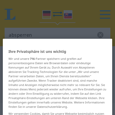
Ihre Privatsphäre ist uns wichtig
Deutsch-Slowakisch Wörterbuch
absperren
Wir und unsere
716
-Partner speichern und greifen auf
Deutsch-Slowakisch Übersetzung
personenbezogene Daten wie Browserdaten oder eindeutige
Kennungen auf Ihrem Gerät zu. Durch Auswahl von Akzeptieren
für "absperren"
aktivieren Sie Tracking-Technologien für die unter „Wir und unsere
Partner verarbeiten Daten, um Ihnen Dienste bereitzustellen“
aufgeführten Zwecke. Wenn Tracker deaktiviert sind, sind manche
"absperren" Slowakisch
Inhalte und Anzeigen möglicherweise nicht mehr so relevant für Sie. Sie
können dieses Menü jederzeit wieder aufrufen, um Ihre Einstellungen zu
Übersetzung
ändern oder Ihre Einwilligung zu widerrufen, indem Sie auf den Link
Privatsphäre-Einstellungen am unteren Rand der Webseite klicken. Ihre
Einstellungen gelten innerhalb unseres Website. Weitere Informationen
finden Sie in unserer Datenschutzerklärung.
„absperren“
Wir verwenden Cookies, damit Sie unsere Webseite bestmöglich nutzen