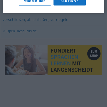
Mehr Optionen
Akzeptieren
abriegeln (mit Posten)
verschließen
,
abschließen
,
verriegeln
© OpenThesaurus.de