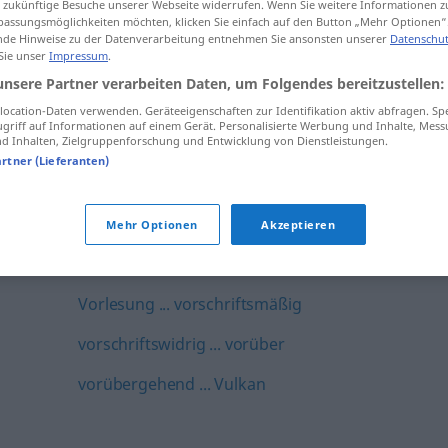
ür zukünftige Besuche unserer Webseite widerrufen. Wenn Sie weitere Informationen 
vervollkommnen ... Verwirklichung
assungsmöglichkeiten möchten, klicken Sie einfach auf den Button „Mehr Optionen“
de Hinweise zu der Datenverarbeitung entnehmen Sie ansonsten unserer
Datenschut
 Sie unser
Impressum
.
verwirren ... Verzweiflung
unsere Partner verarbeiten Daten, um Folgendes bereitzustellen:
Vetter ... Völkerrecht
ocation-Daten verwenden. Geräteeigenschaften zur Identifikation aktiv abfragen. Sp
griff auf Informationen auf einem Gerät. Personalisierte Werbung und Inhalte, Mes
völlig ... vollstopfen
 Inhalten, Zielgruppenforschung und Entwicklung von Dienstleistungen.
artner (Lieferanten)
vollstrecken ... vorbeilassen
vorbereiten ... Vorführung
Mehr Optionen
Akzeptieren
Vorgänger ... vorlesen
Vorlesung ... vorschriftsmäßig
vorschriftswidrig ... vorüber
vorübergehend ... Vulkan