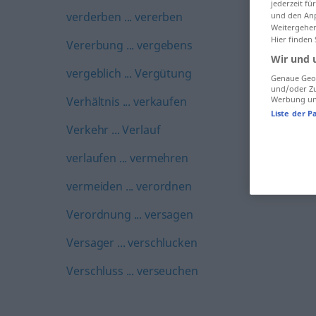
jederzeit f
verderben ... vererben
und den Anp
Weitergehen
Hier finden
Vererbung ... vergebens
Wir und 
vergeblich ... Vergütung
Genaue Geol
und/oder Zu
Verhältnis ... verkaufen
Werbung und
Liste der P
Verkehr ... Verlauf
verlaufen ... vermehren
vermeiden ... verordnen
Verordnung ... versagen
Versager ... verschlucken
Verschluss ... verseuchen