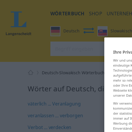
WÖRTERBUCH
SHOP
UNTERNE
Deutsch
Slowakisc
Ihre Priv
Wir und un
eindeutige 
Technologie
Deutsch-Slowakisch Wörterbuch
V
aufgeführte
mehr so rel
oder Ihre E
Wörter auf Deutsch, die mit V
Webseite kli
unserer Dat
väterlich ... Veranlagung
Wir verwend
kommunizier
der statist
veranlassen ... verborgen
immer auf I
Werbung die
Verbot ... verdecken
Einverständ