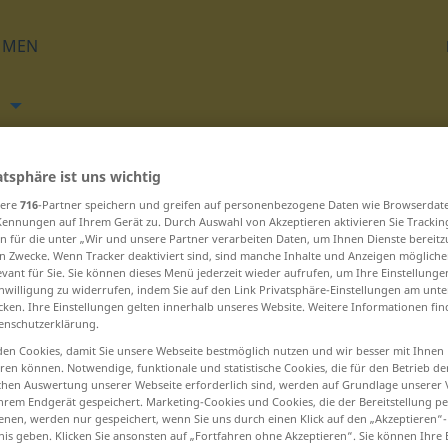
HMEN
h
Übersetzen
atsphäre ist uns wichtig
sere
716
-Partner speichern und greifen auf personenbezogene Daten wie Browserdat
Kennungen auf Ihrem Gerät zu. Durch Auswahl von Akzeptieren aktivieren Sie Trackin
n für die unter „Wir und unsere Partner verarbeiten Daten, um Ihnen Dienste bereitz
n Zwecke. Wenn Tracker deaktiviert sind, sind manche Inhalte und Anzeigen mögliche
evant für Sie. Sie können dieses Menü jederzeit wieder aufrufen, um Ihre Einstellung
inwilligung zu widerrufen, indem Sie auf den Link Privatsphäre-Einstellungen am unt
 beginnen
cken. Ihre Einstellungen gelten innerhalb unseres Website. Weitere Informationen fin
enschutzerklärung.
versichern ... verstärken
en Cookies, damit Sie unsere Webseite bestmöglich nutzen und wir besser mit Ihnen
en können. Notwendige, funktionale und statistische Cookies, die für den Betrieb d
ischen Auswertung unserer Webseite erforderlich sind, werden auf Grundlage unserer
Verstärker ... vertauschen
hrem Endgerät gespeichert. Marketing-Cookies und Cookies, die der Bereitstellung per
nen, werden nur gespeichert, wenn Sie uns durch einen Klick auf den „Akzeptieren“-
verteidigen ... vervielfachen
nis geben. Klicken Sie ansonsten auf „Fortfahren ohne Akzeptieren“. Sie können Ihre 