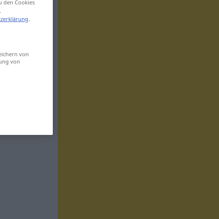
zu den Cookies
.
zerklärung
.
eichern von
sung von