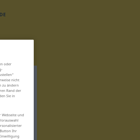
DE
en oder
g-
ustellen“
rweise nicht
en zu ändern
eren Rand der
den Sie in
er Webseite und
 Vorauswahl
sonalisierter
Button Ihr
Einwilligung