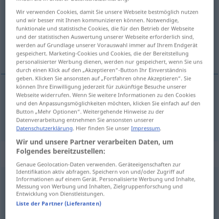
Wir verwenden Cookies, damit Sie unsere Webseite bestmöglich nutzen
Übersicht aller Übersetzungen
und wir besser mit Ihnen kommunizieren können. Notwendige,
funktionale und statistische Cookies, die für den Betrieb der Webseite
(Für mehr Details die Übersetzung anklicken/antippen)
und der statistischen Auswertung unserer Webseite erforderlich sind,
werden auf Grundlage unserer Vorauswahl immer auf Ihrem Endgerät
имати поверења
gespeichert. Marketing-Cookies und Cookies, die der Bereitstellung
personalisierter Werbung dienen, werden nur gespeichert, wenn Sie uns
durch einen Klick auf den „Akzeptieren“-Button Ihr Einverständnis
geben. Klicken Sie ansonsten auf „Fortfahren ohne Akzeptieren“. Sie
können Ihre Einwilligung jederzeit für zukünftige Besuche unserer
Webseite widerrufen. Wenn Sie weitere Informationen zu den Cookies
имати
поверења
(
jemandem
od
auf jemanden
у
und den Anpassungsmöglichkeiten möchten, klicken Sie einfach auf den
Button „Mehr Optionen“. Weitergehende Hinweise zu der
)
vertrauen
AKK
Datenverarbeitung entnehmen Sie ansonsten unserer
Datenschutzerklärung
. Hier finden Sie unser
Impressum
.
Wir und unsere Partner verarbeiten Daten, um
Folgendes bereitzustellen:
Synonyme für "vertrauen"
Genaue Geolocation-Daten verwenden. Geräteeigenschaften zur
Identifikation aktiv abfragen. Speichern von und/oder Zugriff auf
Informationen auf einem Gerät. Personalisierte Werbung und Inhalte,
glauben
Messung von Werbung und Inhalten, Zielgruppenforschung und
Entwicklung von Dienstleistungen.
Liste der Partner (Lieferanten)
bauen (auf)
,
zählen (auf)
,
(sich) verlassen (auf)