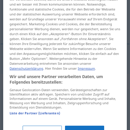
und wir besser mit Ihnen kommunizieren können. Notwendige,
funktionale und statistische Cookies, die für den Betrieb der Webseite
Übersicht aller Übersetzungen
und der statistischen Auswertung unserer Webseite erforderlich sind,
(Für mehr Details die Übersetzung anklicken/antippen)
werden auf Grundlage unserer Vorauswahl immer auf Ihrem Endgerät
gespeichert. Marketing-Cookies und Cookies, die der Bereitstellung
personalisierter Werbung dienen, werden nur gespeichert, wenn Sie uns
пропуштати
durch einen Klick auf den „Akzeptieren“-Button Ihr Einverständnis
geben. Klicken Sie ansonsten auf „Fortfahren ohne Akzeptieren“. Sie
können Ihre Einwilligung jederzeit für zukünftige Besuche unserer
Webseite widerrufen. Wenn Sie weitere Informationen zu den Cookies
und den Anpassungsmöglichkeiten möchten, klicken Sie einfach auf den
Button „Mehr Optionen“. Weitergehende Hinweise zu der
пропуштати
verpassen
Datenverarbeitung entnehmen Sie ansonsten unserer
Datenschutzerklärung
. Hier finden Sie unser
Impressum
.
Wir und unsere Partner verarbeiten Daten, um
Synonyme für "verpassen"
Folgendes bereitzustellen:
Genaue Geolocation-Daten verwenden. Geräteeigenschaften zur
Identifikation aktiv abfragen. Speichern von und/oder Zugriff auf
Informationen auf einem Gerät. Personalisierte Werbung und Inhalte,
erteilen (Amtsdeutsch)
,
geben
Messung von Werbung und Inhalten, Zielgruppenforschung und
Entwicklung von Dienstleistungen.
Liste der Partner (Lieferanten)
überhören