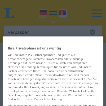
Ihre Privatsphäre ist uns wichtig
Deutsch-Serbisch Wörterbuch
verpassen
Wir und unsere
716
-Partner speichern und greifen auf
Deutsch-Serbisch Übersetzung für
personenbezogene Daten wie Browserdaten oder eindeutige
Kennungen auf Ihrem Gerät zu. Durch Auswahl von Akzeptieren
"verpassen"
aktivieren Sie Tracking-Technologien für die unter „Wir und unsere
Partner verarbeiten Daten, um Ihnen Dienste bereitzustellen“
aufgeführten Zwecke. Wenn Tracker deaktiviert sind, sind manche
"verpassen" Serbisch Übersetzung
Inhalte und Anzeigen möglicherweise nicht mehr so relevant für Sie. Sie
können dieses Menü jederzeit wieder aufrufen, um Ihre Einstellungen zu
ändern oder Ihre Einwilligung zu widerrufen, indem Sie auf den Link
Privatsphäre-Einstellungen am unteren Rand der Webseite klicken. Ihre
„verpassen“
Einstellungen gelten innerhalb unseres Website. Weitere Informationen
finden Sie in unserer Datenschutzerklärung.
verpassen
Wir verwenden Cookies, damit Sie unsere Webseite bestmöglich nutzen