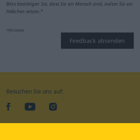
Bitte bestätigen Sie, dass Sie ein Mensch sind, indem Sie ein
Häkchen setzen.*
*Pflichtfeld
Feedback absenden
Besuchen Sie uns auf:
facebook
YouTube
Instagram