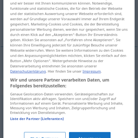
und wir besser mit Ihnen kommunizieren können. Notwendige,
funktionale und statistische Cookies, die für den Betrieb der Webseite
Übersicht aller Übersetzungen
und der statistischen Auswertung unserer Webseite erforderlich sind,
(Für mehr Details die Übersetzung anklicken/antippen)
werden auf Grundlage unserer Vorauswahl immer auf Ihrem Endgerät
gespeichert. Marketing-Cookies und Cookies, die der Bereitstellung
personalisierter Werbung dienen, werden nur gespeichert, wenn Sie uns
претварати
durch einen Klick auf den „Akzeptieren“-Button Ihr Einverständnis
geben. Klicken Sie ansonsten auf „Fortfahren ohne Akzeptieren“. Sie
können Ihre Einwilligung jederzeit für zukünftige Besuche unserer
Webseite widerrufen. Wenn Sie weitere Informationen zu den Cookies
und den Anpassungsmöglichkeiten möchten, klicken Sie einfach auf den
Button „Mehr Optionen“. Weitergehende Hinweise zu der
претварати
(
in
у
)
umwandeln
AKK
AKK
Datenverarbeitung entnehmen Sie ansonsten unserer
Datenschutzerklärung
. Hier finden Sie unser
Impressum
.
Wir und unsere Partner verarbeiten Daten, um
Synonyme für "umwandeln"
Folgendes bereitzustellen:
Genaue Geolocation-Daten verwenden. Geräteeigenschaften zur
Identifikation aktiv abfragen. Speichern von und/oder Zugriff auf
Informationen auf einem Gerät. Personalisierte Werbung und Inhalte,
umstellen
Messung von Werbung und Inhalten, Zielgruppenforschung und
Entwicklung von Dienstleistungen.
Liste der Partner (Lieferanten)
umstrukturieren
,
überführen