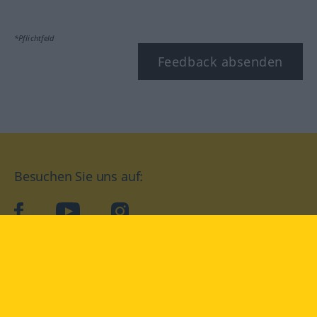
*Pflichtfeld
Feedback absenden
Besuchen Sie uns auf:
facebook
YouTube
Instagram
Langenscheidt