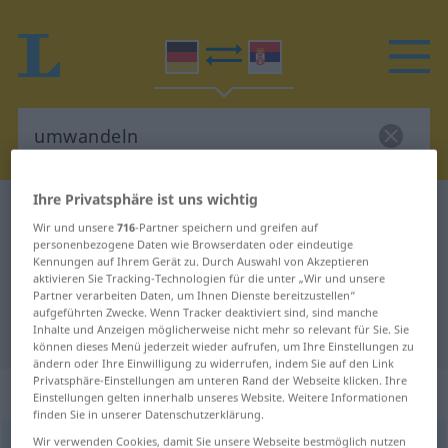
Ihre Privatsphäre ist uns wichtig
Deutsch-Serbisch Wörterbuch
umwandeln
Wir und unsere
716
-Partner speichern und greifen auf
Deutsch-Serbisch Übersetzung für
personenbezogene Daten wie Browserdaten oder eindeutige
Kennungen auf Ihrem Gerät zu. Durch Auswahl von Akzeptieren
"umwandeln"
aktivieren Sie Tracking-Technologien für die unter „Wir und unsere
Partner verarbeiten Daten, um Ihnen Dienste bereitzustellen“
aufgeführten Zwecke. Wenn Tracker deaktiviert sind, sind manche
Inhalte und Anzeigen möglicherweise nicht mehr so relevant für Sie. Sie
"umwandeln" Serbisch Übersetzung
können dieses Menü jederzeit wieder aufrufen, um Ihre Einstellungen zu
ändern oder Ihre Einwilligung zu widerrufen, indem Sie auf den Link
Privatsphäre-Einstellungen am unteren Rand der Webseite klicken. Ihre
„umwandeln“
Einstellungen gelten innerhalb unseres Website. Weitere Informationen
finden Sie in unserer Datenschutzerklärung.
Wir verwenden Cookies, damit Sie unsere Webseite bestmöglich nutzen
umwandeln