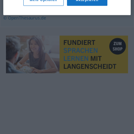
(auf etwas) drängen
© OpenThesaurus.de