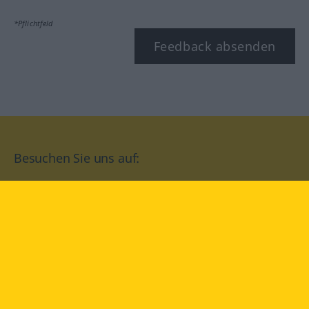
*Pflichtfeld
Feedback absenden
Besuchen Sie uns auf:
facebook
YouTube
Instagram
Langenscheidt