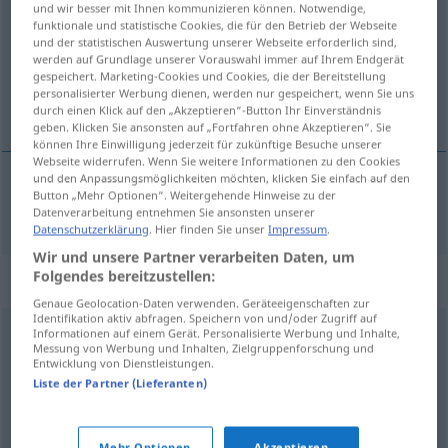
und wir besser mit Ihnen kommunizieren können. Notwendige,
funktionale und statistische Cookies, die für den Betrieb der Webseite
Übersicht aller Übersetzungen
und der statistischen Auswertung unserer Webseite erforderlich sind,
werden auf Grundlage unserer Vorauswahl immer auf Ihrem Endgerät
(Für mehr Details die Übersetzung anklicken/antippen)
gespeichert. Marketing-Cookies und Cookies, die der Bereitstellung
personalisierter Werbung dienen, werden nur gespeichert, wenn Sie uns
куцати
durch einen Klick auf den „Akzeptieren“-Button Ihr Einverständnis
geben. Klicken Sie ansonsten auf „Fortfahren ohne Akzeptieren“. Sie
können Ihre Einwilligung jederzeit für zukünftige Besuche unserer
Webseite widerrufen. Wenn Sie weitere Informationen zu den Cookies
und den Anpassungsmöglichkeiten möchten, klicken Sie einfach auf den
Button „Mehr Optionen“. Weitergehende Hinweise zu der
куцати
pochen
Datenverarbeitung entnehmen Sie ansonsten unserer
Datenschutzerklärung
. Hier finden Sie unser
Impressum
.
Wir und unsere Partner verarbeiten Daten, um
Folgendes bereitzustellen:
Synonyme für "pochen"
Genaue Geolocation-Daten verwenden. Geräteeigenschaften zur
Identifikation aktiv abfragen. Speichern von und/oder Zugriff auf
Informationen auf einem Gerät. Personalisierte Werbung und Inhalte,
schlagen
,
hämmern
,
klopfen
Messung von Werbung und Inhalten, Zielgruppenforschung und
Entwicklung von Dienstleistungen.
Liste der Partner (Lieferanten)
fordern
,
(etwas) reklamieren
,
verlangen
,
(auf etwas)
bestehen
,
(auf etwas) beharren
,
(auf etwas) dringen
,
Mehr Optionen
Akzeptieren