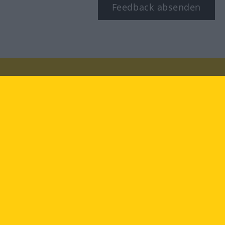
Feedback absenden
Besuchen Sie uns auf:
facebook
YouTube
Instagram
Langenscheidt
NUTZUNGSBEDINGUNGEN
DATENSCHUTZBESTIMMUNGEN