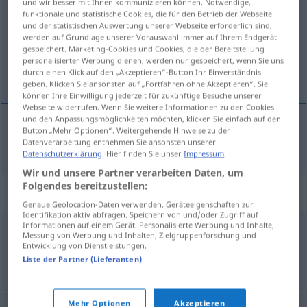
und wir besser mit Ihnen kommunizieren können. Notwendige,
funktionale und statistische Cookies, die für den Betrieb der Webseite
Übersicht aller Übersetzungen
und der statistischen Auswertung unserer Webseite erforderlich sind,
werden auf Grundlage unserer Vorauswahl immer auf Ihrem Endgerät
(Für mehr Details die Übersetzung anklicken/antippen)
gespeichert. Marketing-Cookies und Cookies, die der Bereitstellung
personalisierter Werbung dienen, werden nur gespeichert, wenn Sie uns
прња
durch einen Klick auf den „Akzeptieren“-Button Ihr Einverständnis
geben. Klicken Sie ansonsten auf „Fortfahren ohne Akzeptieren“. Sie
können Ihre Einwilligung jederzeit für zukünftige Besuche unserer
Webseite widerrufen. Wenn Sie weitere Informationen zu den Cookies
und den Anpassungsmöglichkeiten möchten, klicken Sie einfach auf den
Button „Mehr Optionen“. Weitergehende Hinweise zu der
прња
Lumpen
Datenverarbeitung entnehmen Sie ansonsten unserer
Datenschutzerklärung
. Hier finden Sie unser
Impressum
.
Wir und unsere Partner verarbeiten Daten, um
Folgendes bereitzustellen:
Synonyme für "Lumpen"
Genaue Geolocation-Daten verwenden. Geräteeigenschaften zur
Identifikation aktiv abfragen. Speichern von und/oder Zugriff auf
Informationen auf einem Gerät. Personalisierte Werbung und Inhalte,
Messung von Werbung und Inhalten, Zielgruppenforschung und
Lappen
,
Tuch
,
Wischlappen
,
Putzlappen
Entwicklung von Dienstleistungen.
Liste der Partner (Lieferanten)
© OpenThesaurus.de
Mehr Optionen
Akzeptieren