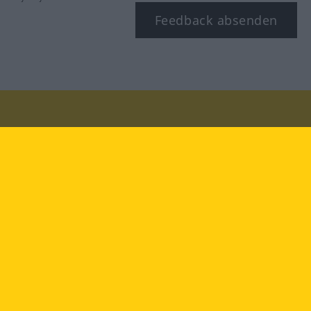
Feedback absenden
Besuchen Sie uns auf:
facebook
YouTube
Instagram
Langenscheidt
NUTZUNGSBEDINGUNGEN