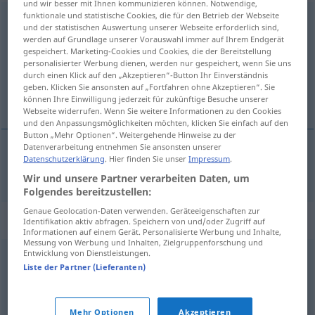
und wir besser mit Ihnen kommunizieren können. Notwendige,
funktionale und statistische Cookies, die für den Betrieb der Webseite
importieren
und der statistischen Auswertung unserer Webseite erforderlich sind,
werden auf Grundlage unserer Vorauswahl immer auf Ihrem Endgerät
Übersicht aller Übersetzungen
gespeichert. Marketing-Cookies und Cookies, die der Bereitstellung
personalisierter Werbung dienen, werden nur gespeichert, wenn Sie uns
(Für mehr Details die Übersetzung anklicken/antippen)
durch einen Klick auf den „Akzeptieren“-Button Ihr Einverständnis
geben. Klicken Sie ansonsten auf „Fortfahren ohne Akzeptieren“. Sie
увозити
können Ihre Einwilligung jederzeit für zukünftige Besuche unserer
Webseite widerrufen. Wenn Sie weitere Informationen zu den Cookies
und den Anpassungsmöglichkeiten möchten, klicken Sie einfach auf den
Button „Mehr Optionen“. Weitergehende Hinweise zu der
Datenverarbeitung entnehmen Sie ansonsten unserer
Datenschutzerklärung
. Hier finden Sie unser
Impressum
.
увозити
importieren
Wir und unsere Partner verarbeiten Daten, um
Folgendes bereitzustellen:
Genaue Geolocation-Daten verwenden. Geräteeigenschaften zur
Synonyme für "importieren"
Identifikation aktiv abfragen. Speichern von und/oder Zugriff auf
Informationen auf einem Gerät. Personalisierte Werbung und Inhalte,
Messung von Werbung und Inhalten, Zielgruppenforschung und
Entwicklung von Dienstleistungen.
einführen
Liste der Partner (Lieferanten)
© OpenThesaurus.de
Mehr Optionen
Akzeptieren