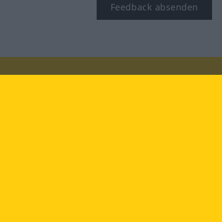
Feedback absenden
Besuchen Sie uns auf:
facebook
YouTube
Instagram
Langenscheidt
NUTZUNGSBEDINGUNGEN
DATENSCHUTZBESTIMMUNGEN