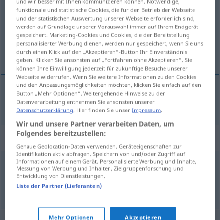
und wir besser mit Ihnen kommunizieren können. Notwendige,
funktionale und statistische Cookies, die für den Betrieb der Webseite
Übersicht aller Übersetzungen
und der statistischen Auswertung unserer Webseite erforderlich sind,
werden auf Grundlage unserer Vorauswahl immer auf Ihrem Endgerät
(Für mehr Details die Übersetzung anklicken/antippen)
gespeichert. Marketing-Cookies und Cookies, die der Bereitstellung
personalisierter Werbung dienen, werden nur gespeichert, wenn Sie uns
роба
durch einen Klick auf den „Akzeptieren“-Button Ihr Einverständnis
geben. Klicken Sie ansonsten auf „Fortfahren ohne Akzeptieren“. Sie
können Ihre Einwilligung jederzeit für zukünftige Besuche unserer
Webseite widerrufen. Wenn Sie weitere Informationen zu den Cookies
und den Anpassungsmöglichkeiten möchten, klicken Sie einfach auf den
Button „Mehr Optionen“. Weitergehende Hinweise zu der
роба
Güter
Waren
Datenverarbeitung entnehmen Sie ansonsten unserer
Datenschutzerklärung
. Hier finden Sie unser
Impressum
.
Wir und unsere Partner verarbeiten Daten, um
Folgendes bereitzustellen:
Synonyme für "Güter"
Genaue Geolocation-Daten verwenden. Geräteeigenschaften zur
Identifikation aktiv abfragen. Speichern von und/oder Zugriff auf
Informationen auf einem Gerät. Personalisierte Werbung und Inhalte,
Messung von Werbung und Inhalten, Zielgruppenforschung und
Artikel
Entwicklung von Dienstleistungen.
Liste der Partner (Lieferanten)
© OpenThesaurus.de
Mehr Optionen
Akzeptieren