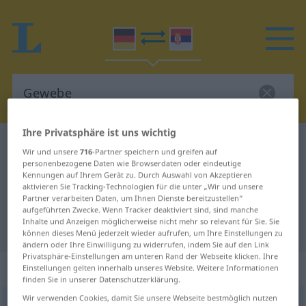
Ihre Privatsphäre ist uns wichtig
Deutsch-Serbisch Wörterbuch
Gewebe
Wir und unsere
716
-Partner speichern und greifen auf
Deutsch-Serbisch Übersetzung für
personenbezogene Daten wie Browserdaten oder eindeutige
Kennungen auf Ihrem Gerät zu. Durch Auswahl von Akzeptieren
"Gewebe"
aktivieren Sie Tracking-Technologien für die unter „Wir und unsere
Partner verarbeiten Daten, um Ihnen Dienste bereitzustellen“
aufgeführten Zwecke. Wenn Tracker deaktiviert sind, sind manche
Inhalte und Anzeigen möglicherweise nicht mehr so relevant für Sie. Sie
"Gewebe" Serbisch Übersetzung
können dieses Menü jederzeit wieder aufrufen, um Ihre Einstellungen zu
ändern oder Ihre Einwilligung zu widerrufen, indem Sie auf den Link
Privatsphäre-Einstellungen am unteren Rand der Webseite klicken. Ihre
„Gewebe“
: sächlich, neutral
Einstellungen gelten innerhalb unseres Website. Weitere Informationen
finden Sie in unserer Datenschutzerklärung.
Wir verwenden Cookies, damit Sie unsere Webseite bestmöglich nutzen
Gewebe
n