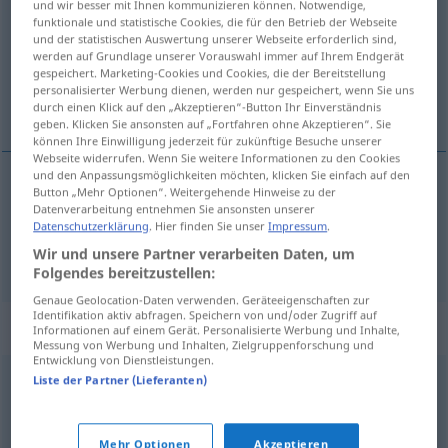
und wir besser mit Ihnen kommunizieren können. Notwendige,
funktionale und statistische Cookies, die für den Betrieb der Webseite
Übersicht aller Übersetzungen
und der statistischen Auswertung unserer Webseite erforderlich sind,
werden auf Grundlage unserer Vorauswahl immer auf Ihrem Endgerät
(Für mehr Details die Übersetzung anklicken/antippen)
gespeichert. Marketing-Cookies und Cookies, die der Bereitstellung
personalisierter Werbung dienen, werden nur gespeichert, wenn Sie uns
тканина, ткиво
durch einen Klick auf den „Akzeptieren“-Button Ihr Einverständnis
geben. Klicken Sie ansonsten auf „Fortfahren ohne Akzeptieren“. Sie
können Ihre Einwilligung jederzeit für zukünftige Besuche unserer
Webseite widerrufen. Wenn Sie weitere Informationen zu den Cookies
und den Anpassungsmöglichkeiten möchten, klicken Sie einfach auf den
Button „Mehr Optionen“. Weitergehende Hinweise zu der
тканина
Gewebe
Datenverarbeitung entnehmen Sie ansonsten unserer
Datenschutzerklärung
. Hier finden Sie unser
Impressum
.
ткиво
Gewebe
Wir und unsere Partner verarbeiten Daten, um
ANAT
Folgendes bereitzustellen:
Genaue Geolocation-Daten verwenden. Geräteeigenschaften zur
Identifikation aktiv abfragen. Speichern von und/oder Zugriff auf
Synonyme für "Gewebe"
Informationen auf einem Gerät. Personalisierte Werbung und Inhalte,
Messung von Werbung und Inhalten, Zielgruppenforschung und
Entwicklung von Dienstleistungen.
Liste der Partner (Lieferanten)
Stoff
,
Tuch
© OpenThesaurus.de
Mehr Optionen
Akzeptieren