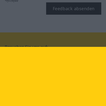
*Pflichtfeld
Feedback absenden
Besuchen Sie uns auf:
facebook
YouTube
Instagram
Langenscheidt
NUTZUNGSBEDINGUNGEN