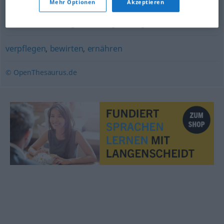
Mehr Optionen
Akzeptieren
erfassen
,
hinzufügen
,
eintragen
,
eingeben
verpflegen
,
bewirten
,
ernähren
© OpenThesaurus.de