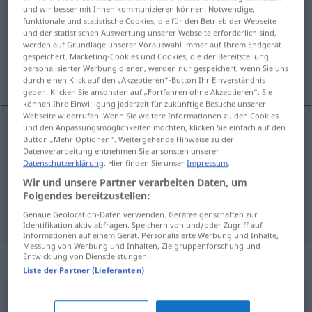
und wir besser mit Ihnen kommunizieren können. Notwendige,
funktionale und statistische Cookies, die für den Betrieb der Webseite
Übersicht aller Übersetzungen
und der statistischen Auswertung unserer Webseite erforderlich sind,
(Für mehr Details die Übersetzung anklicken/antippen)
werden auf Grundlage unserer Vorauswahl immer auf Ihrem Endgerät
gespeichert. Marketing-Cookies und Cookies, die der Bereitstellung
personalisierter Werbung dienen, werden nur gespeichert, wenn Sie uns
хранити, мирити, поставити
durch einen Klick auf den „Akzeptieren“-Button Ihr Einverständnis
geben. Klicken Sie ansonsten auf „Fortfahren ohne Akzeptieren“. Sie
können Ihre Einwilligung jederzeit für zukünftige Besuche unserer
Webseite widerrufen. Wenn Sie weitere Informationen zu den Cookies
und den Anpassungsmöglichkeiten möchten, klicken Sie einfach auf den
Button „Mehr Optionen“. Weitergehende Hinweise zu der
хранити
füttern
Kind
Datenverarbeitung entnehmen Sie ansonsten unserer
Datenschutzerklärung
. Hier finden Sie unser
Impressum
.
мирити
füttern
Vieh
Wir und unsere Partner verarbeiten Daten, um
Folgendes bereitzustellen:
поставити
pf
füttern
Kleidung
Genaue Geolocation-Daten verwenden. Geräteeigenschaften zur
Identifikation aktiv abfragen. Speichern von und/oder Zugriff auf
Informationen auf einem Gerät. Personalisierte Werbung und Inhalte,
Messung von Werbung und Inhalten, Zielgruppenforschung und
Entwicklung von Dienstleistungen.
Synonyme für "füttern"
Liste der Partner (Lieferanten)
mästen
,
stopfen