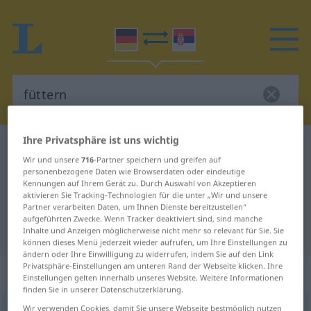
Ihre Privatsphäre ist uns wichtig
Deutsch-Serbisch Wörterbuch
füttern
Wir und unsere
716
-Partner speichern und greifen auf
Deutsch-Serbisch Übersetzung für
personenbezogene Daten wie Browserdaten oder eindeutige
Kennungen auf Ihrem Gerät zu. Durch Auswahl von Akzeptieren
"füttern"
aktivieren Sie Tracking-Technologien für die unter „Wir und unsere
Partner verarbeiten Daten, um Ihnen Dienste bereitzustellen“
aufgeführten Zwecke. Wenn Tracker deaktiviert sind, sind manche
"füttern" Serbisch Übersetzung
Inhalte und Anzeigen möglicherweise nicht mehr so relevant für Sie. Sie
können dieses Menü jederzeit wieder aufrufen, um Ihre Einstellungen zu
ändern oder Ihre Einwilligung zu widerrufen, indem Sie auf den Link
Privatsphäre-Einstellungen am unteren Rand der Webseite klicken. Ihre
„füttern“
Einstellungen gelten innerhalb unseres Website. Weitere Informationen
finden Sie in unserer Datenschutzerklärung.
füttern
Wir verwenden Cookies, damit Sie unsere Webseite bestmöglich nutzen