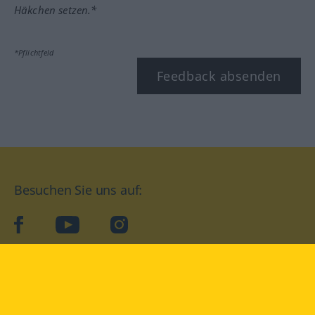
Häkchen setzen.*
*Pflichtfeld
Feedback absenden
Besuchen Sie uns auf:
facebook
YouTube
Instagram
Langenscheidt