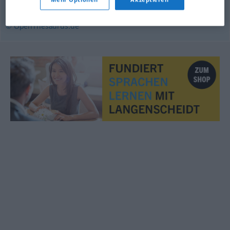
Ergebnis
,
Bilanz
© OpenThesaurus.de