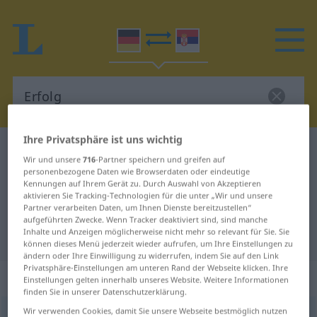
Ihre Privatsphäre ist uns wichtig
Deutsch-Serbisch Wörterbuch
Erfolg
Wir und unsere
716
-Partner speichern und greifen auf
Deutsch-Serbisch Übersetzung für
personenbezogene Daten wie Browserdaten oder eindeutige
Kennungen auf Ihrem Gerät zu. Durch Auswahl von Akzeptieren
"Erfolg"
aktivieren Sie Tracking-Technologien für die unter „Wir und unsere
Partner verarbeiten Daten, um Ihnen Dienste bereitzustellen“
aufgeführten Zwecke. Wenn Tracker deaktiviert sind, sind manche
Inhalte und Anzeigen möglicherweise nicht mehr so relevant für Sie. Sie
"Erfolg" Serbisch Übersetzung
können dieses Menü jederzeit wieder aufrufen, um Ihre Einstellungen zu
ändern oder Ihre Einwilligung zu widerrufen, indem Sie auf den Link
Privatsphäre-Einstellungen am unteren Rand der Webseite klicken. Ihre
„Erfolg“
: männlich, maskulin
Einstellungen gelten innerhalb unseres Website. Weitere Informationen
finden Sie in unserer Datenschutzerklärung.
Wir verwenden Cookies, damit Sie unsere Webseite bestmöglich nutzen
Erfolg
m