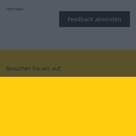
*Pflichtfeld
Feedback absenden
Besuchen Sie uns auf:
facebook
YouTube
Instagram
Langenscheidt