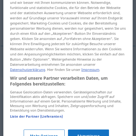
und wir besser mit Ihnen kommunizieren können. Notwendige,
funktionale und statistische Cookies, die für den Betrieb der Webseite
Übersicht aller Übersetzungen
und der statistischen Auswertung unserer Webseite erforderlich sind,
werden auf Grundlage unserer Vorauswahl immer auf Ihrem Endgerät
(Für mehr Details die Übersetzung anklicken/antippen)
gespeichert. Marketing-Cookies und Cookies, die der Bereitstellung
personalisierter Werbung dienen, werden nur gespeichert, wenn Sie uns
успех
durch einen Klick auf den „Akzeptieren“-Button Ihr Einverständnis
geben. Klicken Sie ansonsten auf „Fortfahren ohne Akzeptieren“. Sie
können Ihre Einwilligung jederzeit für zukünftige Besuche unserer
Webseite widerrufen. Wenn Sie weitere Informationen zu den Cookies
und den Anpassungsmöglichkeiten möchten, klicken Sie einfach auf den
Button „Mehr Optionen“. Weitergehende Hinweise zu der
успех
Erfolg
Datenverarbeitung entnehmen Sie ansonsten unserer
Datenschutzerklärung
. Hier finden Sie unser
Impressum
.
Wir und unsere Partner verarbeiten Daten, um
Folgendes bereitzustellen:
Synonyme für "Erfolg"
Genaue Geolocation-Daten verwenden. Geräteeigenschaften zur
Identifikation aktiv abfragen. Speichern von und/oder Zugriff auf
Informationen auf einem Gerät. Personalisierte Werbung und Inhalte,
(ein) Treffer
,
(großartige) Leistung
,
(der) Durchbruch
Messung von Werbung und Inhalten, Zielgruppenforschung und
Entwicklung von Dienstleistungen.
Liste der Partner (Lieferanten)
Gewinn
Mehr Optionen
Akzeptieren