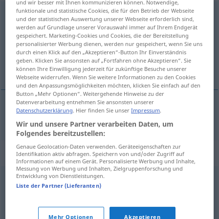
und wir besser mit Ihnen kommunizieren können. Notwendige,
funktionale und statistische Cookies, die für den Betrieb der Webseite
einschieben
und der statistischen Auswertung unserer Webseite erforderlich sind,
werden auf Grundlage unserer Vorauswahl immer auf Ihrem Endgerät
Übersicht aller Übersetzungen
gespeichert. Marketing-Cookies und Cookies, die der Bereitstellung
personalisierter Werbung dienen, werden nur gespeichert, wenn Sie uns
(Für mehr Details die Übersetzung anklicken/antippen)
durch einen Klick auf den „Akzeptieren“-Button Ihr Einverständnis
geben. Klicken Sie ansonsten auf „Fortfahren ohne Akzeptieren“. Sie
убацивати
können Ihre Einwilligung jederzeit für zukünftige Besuche unserer
Webseite widerrufen. Wenn Sie weitere Informationen zu den Cookies
und den Anpassungsmöglichkeiten möchten, klicken Sie einfach auf den
Button „Mehr Optionen“. Weitergehende Hinweise zu der
Datenverarbeitung entnehmen Sie ansonsten unserer
Datenschutzerklärung
. Hier finden Sie unser
Impressum
.
убацивати
einschieben
Wir und unsere Partner verarbeiten Daten, um
Folgendes bereitzustellen:
Genaue Geolocation-Daten verwenden. Geräteeigenschaften zur
Synonyme für "einschieben"
Identifikation aktiv abfragen. Speichern von und/oder Zugriff auf
Informationen auf einem Gerät. Personalisierte Werbung und Inhalte,
Messung von Werbung und Inhalten, Zielgruppenforschung und
Entwicklung von Dienstleistungen.
stecken
,
schieben
,
einführen
Liste der Partner (Lieferanten)
© OpenThesaurus.de
Mehr Optionen
Akzeptieren