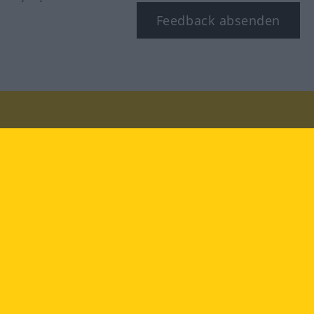
Feedback absenden
Besuchen Sie uns auf:
facebook
YouTube
Instagram
Langenscheidt
NUTZUNGSBEDINGUNGEN