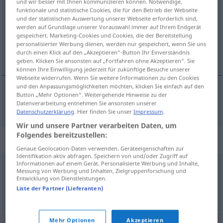
und wir besser mit Ihnen kommunizieren können. Notwendige,
funktionale und statistische Cookies, die für den Betrieb der Webseite
Übersicht aller Übersetzungen
und der statistischen Auswertung unserer Webseite erforderlich sind,
werden auf Grundlage unserer Vorauswahl immer auf Ihrem Endgerät
(Für mehr Details die Übersetzung anklicken/antippen)
gespeichert. Marketing-Cookies und Cookies, die der Bereitstellung
personalisierter Werbung dienen, werden nur gespeichert, wenn Sie uns
млатити
durch einen Klick auf den „Akzeptieren“-Button Ihr Einverständnis
geben. Klicken Sie ansonsten auf „Fortfahren ohne Akzeptieren“. Sie
können Ihre Einwilligung jederzeit für zukünftige Besuche unserer
Webseite widerrufen. Wenn Sie weitere Informationen zu den Cookies
und den Anpassungsmöglichkeiten möchten, klicken Sie einfach auf den
Button „Mehr Optionen“. Weitergehende Hinweise zu der
млатити
dreschen
Datenverarbeitung entnehmen Sie ansonsten unserer
Datenschutzerklärung
. Hier finden Sie unser
Impressum
.
Wir und unsere Partner verarbeiten Daten, um
Folgendes bereitzustellen:
Synonyme für "dreschen"
Genaue Geolocation-Daten verwenden. Geräteeigenschaften zur
Identifikation aktiv abfragen. Speichern von und/oder Zugriff auf
Informationen auf einem Gerät. Personalisierte Werbung und Inhalte,
Messung von Werbung und Inhalten, Zielgruppenforschung und
prügeln
,
hauen
,
boxen
,
schlagen
Entwicklung von Dienstleistungen.
Liste der Partner (Lieferanten)
© OpenThesaurus.de
Mehr Optionen
Akzeptieren