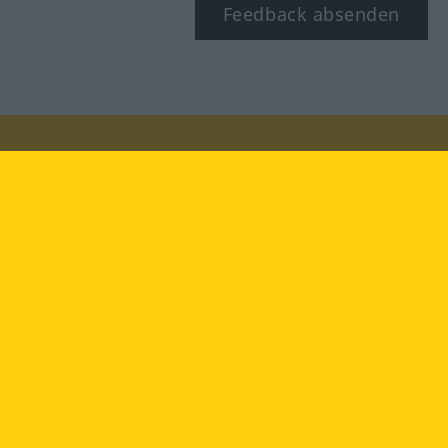
Feedback absenden
Besuchen Sie uns auf:
facebook
YouTube
Instagram
Langenscheidt
NUTZUNGSBEDINGUNGEN
DATENSCHUTZBESTIMMUNGEN