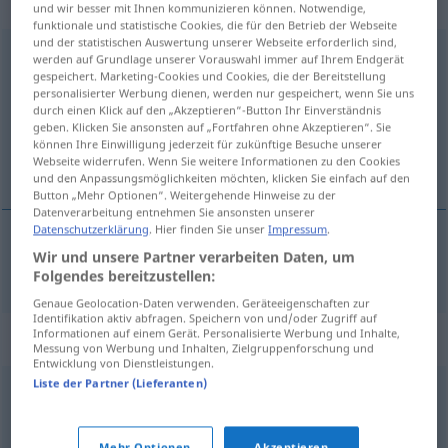
neutral
und wir besser mit Ihnen kommunizieren können. Notwendige,
funktionale und statistische Cookies, die für den Betrieb der Webseite
und der statistischen Auswertung unserer Webseite erforderlich sind,
Betäubungsmittel
n
werden auf Grundlage unserer Vorauswahl immer auf Ihrem Endgerät
gespeichert. Marketing-Cookies und Cookies, die der Bereitstellung
Übersicht aller Übersetzungen
personalisierter Werbung dienen, werden nur gespeichert, wenn Sie uns
durch einen Klick auf den „Akzeptieren“-Button Ihr Einverständnis
(Für mehr Details die Übersetzung anklicken/antippen)
geben. Klicken Sie ansonsten auf „Fortfahren ohne Akzeptieren“. Sie
können Ihre Einwilligung jederzeit für zukünftige Besuche unserer
анестетик
Webseite widerrufen. Wenn Sie weitere Informationen zu den Cookies
und den Anpassungsmöglichkeiten möchten, klicken Sie einfach auf den
Button „Mehr Optionen“. Weitergehende Hinweise zu der
Datenverarbeitung entnehmen Sie ansonsten unserer
Datenschutzerklärung
. Hier finden Sie unser
Impressum
.
Wir und unsere Partner verarbeiten Daten, um
анестетик
Betäubungsmittel
Folgendes bereitzustellen:
Genaue Geolocation-Daten verwenden. Geräteeigenschaften zur
Identifikation aktiv abfragen. Speichern von und/oder Zugriff auf
Informationen auf einem Gerät. Personalisierte Werbung und Inhalte,
Synonyme für "Betäubungsmittel"
Messung von Werbung und Inhalten, Zielgruppenforschung und
Entwicklung von Dienstleistungen.
Liste der Partner (Lieferanten)
Schmerzmittel (ugs.)
Mehr Optionen
Akzeptieren