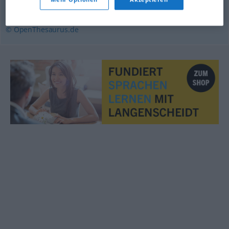
Stoff (ugs.)
,
Rauschgift
,
Droge
© OpenThesaurus.de