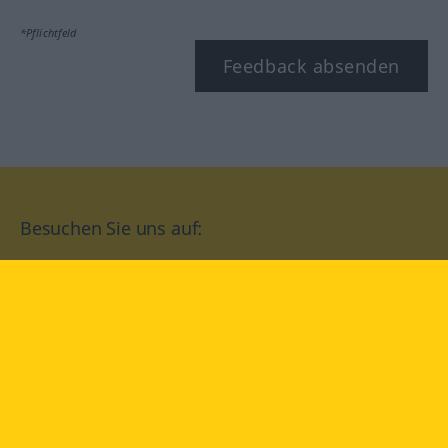
*Pflichtfeld
Feedback absenden
Besuchen Sie uns auf:
facebook
YouTube
Instagram
Langenscheidt