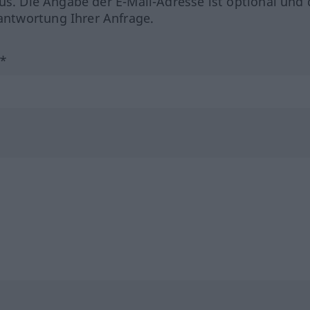
us. Die Angabe der E-Mail-Adresse ist optional und 
ntwortung Ihrer Anfrage.
?*