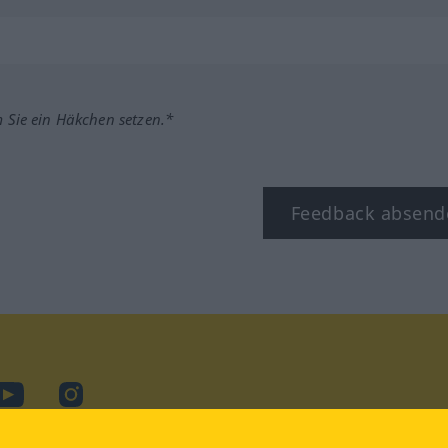
m Sie ein Häkchen setzen.*
Feedback absend
ook
YouTube
Instagram