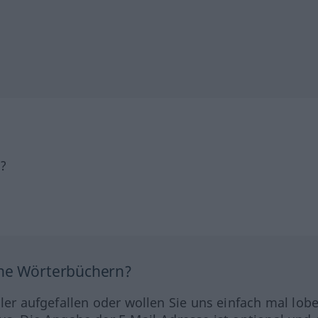
h?
ine Wörterbüchern?
hler aufgefallen oder wollen Sie uns einfach mal lob