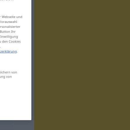
er Webseite und
 Vorauswahl
sonalisierter
Button Ihr
Einwilligung
zu den Cookies
.
zerklärung
.
eichern von
sung von