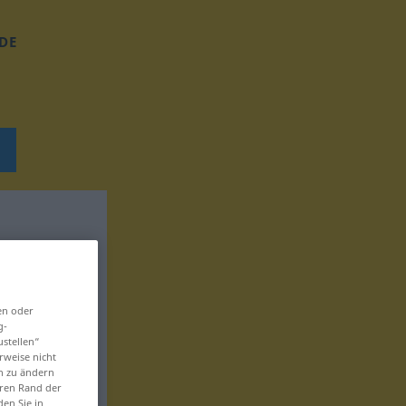
DE
en oder
g-
ustellen“
rweise nicht
en zu ändern
eren Rand der
den Sie in