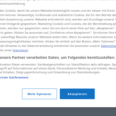
enschutzerklärung.
en Cookies, damit Sie unsere Webseite bestmöglich nutzen und wir besser mit Ihnen
en können. Notwendige, funktionale und statistische Cookies, die für den Betrieb d
ischen Auswertung unserer Webseite erforderlich sind, werden auf Grundlage unserer
tippen)
hrem Endgerät gespeichert. Marketing-Cookies und Cookies, die der Bereitstellung per
nen, werden nur gespeichert, wenn Sie uns durch einen Klick auf den „Akzeptieren“-
nis geben. Klicken Sie ansonsten auf „Fortfahren ohne Akzeptieren“. Sie können Ihre 
ür zukünftige Besuche unserer Webseite widerrufen. Wenn Sie weitere Informationen 
assungsmöglichkeiten möchten, klicken Sie einfach auf den Button „Mehr Optionen“
de Hinweise zu der Datenverarbeitung entnehmen Sie ansonsten unserer
Datenschut
 Sie unser
Impressum
.
Bestimmungsort
unsere Partner verarbeiten Daten, um Folgendes bereitzustellen:
ocation-Daten verwenden. Geräteeigenschaften zur Identifikation aktiv abfragen. Sp
griff auf Informationen auf einem Gerät. Personalisierte Werbung und Inhalte, Mes
 Inhalten, Zielgruppenforschung und Entwicklung von Dienstleistungen.
gsort"
artner (Lieferanten)
Mehr Optionen
Akzeptieren