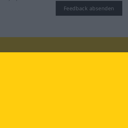
Feedback absenden
Besuchen Sie uns auf:
facebook
YouTube
Instagram
Langenscheidt
NUTZUNGSBEDINGUNGEN