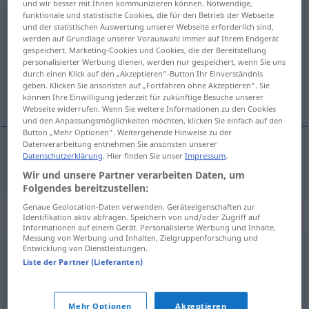
und wir besser mit Ihnen kommunizieren können. Notwendige,
funktionale und statistische Cookies, die für den Betrieb der Webseite
beschlagnahmen
und der statistischen Auswertung unserer Webseite erforderlich sind,
werden auf Grundlage unserer Vorauswahl immer auf Ihrem Endgerät
Übersicht aller Übersetzungen
gespeichert. Marketing-Cookies und Cookies, die der Bereitstellung
personalisierter Werbung dienen, werden nur gespeichert, wenn Sie uns
(Für mehr Details die Übersetzung anklicken/antippen)
durch einen Klick auf den „Akzeptieren“-Button Ihr Einverständnis
geben. Klicken Sie ansonsten auf „Fortfahren ohne Akzeptieren“. Sie
запленити
können Ihre Einwilligung jederzeit für zukünftige Besuche unserer
Webseite widerrufen. Wenn Sie weitere Informationen zu den Cookies
und den Anpassungsmöglichkeiten möchten, klicken Sie einfach auf den
Button „Mehr Optionen“. Weitergehende Hinweise zu der
Datenverarbeitung entnehmen Sie ansonsten unserer
Datenschutzerklärung
. Hier finden Sie unser
Impressum
.
запленити
pf
beschlagnahmen
Wir und unsere Partner verarbeiten Daten, um
Folgendes bereitzustellen:
Genaue Geolocation-Daten verwenden. Geräteeigenschaften zur
Synonyme für "beschlagnahmen"
Identifikation aktiv abfragen. Speichern von und/oder Zugriff auf
Informationen auf einem Gerät. Personalisierte Werbung und Inhalte,
Messung von Werbung und Inhalten, Zielgruppenforschung und
Entwicklung von Dienstleistungen.
sichern
,
einziehen
Liste der Partner (Lieferanten)
© OpenThesaurus.de
Mehr Optionen
Akzeptieren