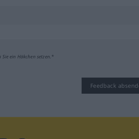
m Sie ein Häkchen setzen.*
Feedback absend