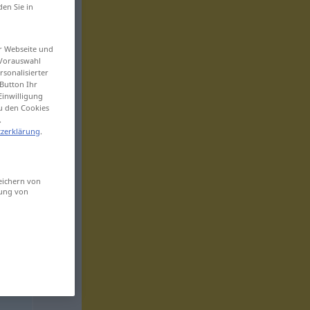
den Sie in
er Webseite und
 Vorauswahl
sonalisierter
Button Ihr
Einwilligung
zu den Cookies
.
zerklärung
.
eichern von
sung von