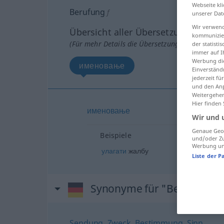
Webseite kli
Berufung
f
unserer Dat
Wir verwend
Übersicht aller Übersetzungen
kommunizier
(Für mehr Details die Übersetzung anklicken/an
der statist
immer auf I
Werbung die
именовање
Einverständ
jederzeit f
und den Anp
Weitergehen
Hier finden
именовање
Wir und 
Genaue Geol
Beispiele
und/oder Zu
Werbung und
улагати
жалбу
Liste der P
Synonyme für "Berufung"
Sendung
,
Zweck
,
Bestimmung
,
Sinn