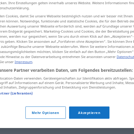
cken. Ihre Einstellungen gelten innerhalb unseres Website. Weitere Informationen fin
enschutzerklärung.
en Cookies, damit Sie unsere Webseite bestmöglich nutzen und wir besser mit Ihnen
en können. Notwendige, funktionale und statistische Cookies, die für den Betrieb d
tippen)
ischen Auswertung unserer Webseite erforderlich sind, werden auf Grundlage unserer
hrem Endgerät gespeichert. Marketing-Cookies und Cookies, die der Bereitstellung per
nen, werden nur gespeichert, wenn Sie uns durch einen Klick auf den „Akzeptieren“-
nis geben. Klicken Sie ansonsten auf „Fortfahren ohne Akzeptieren“. Sie können Ihre 
ür zukünftige Besuche unserer Webseite widerrufen. Wenn Sie weitere Informationen 
assungsmöglichkeiten möchten, klicken Sie einfach auf den Button „Mehr Optionen“
de Hinweise zu der Datenverarbeitung entnehmen Sie ansonsten unserer
Datenschut
 Sie unser
Impressum
.
Berufung
in ein Amt
unsere Partner verarbeiten Daten, um Folgendes bereitzustellen:
ocation-Daten verwenden. Geräteeigenschaften zur Identifikation aktiv abfragen. Sp
griff auf Informationen auf einem Gerät. Personalisierte Werbung und Inhalte, Mes
 Inhalten, Zielgruppenforschung und Entwicklung von Dienstleistungen.
Berufung
einlegen
artner (Lieferanten)
Mehr Optionen
Akzeptieren