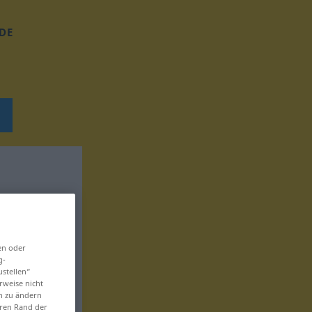
DE
en oder
g-
ustellen“
rweise nicht
en zu ändern
eren Rand der