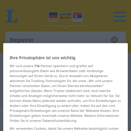
Ihre Privatsphäre ist uns wichtig
Deutsch-Serbisch Wörterbuch
Begleiter
Wir und unsere
716
-Partner speichern und greifen auf
Deutsch-Serbisch Übersetzung für
personenbezogene Daten wie Browserdaten oder eindeutige
Kennungen auf Ihrem Gerät zu. Durch Auswahl von Akzeptieren
"Begleiter"
aktivieren Sie Tracking-Technologien für die unter „Wir und unsere
Partner verarbeiten Daten, um Ihnen Dienste bereitzustellen“
aufgeführten Zwecke. Wenn Tracker deaktiviert sind, sind manche
Inhalte und Anzeigen möglicherweise nicht mehr so relevant für Sie. Sie
"Begleiter" Serbisch Übersetzung
können dieses Menü jederzeit wieder aufrufen, um Ihre Einstellungen zu
ändern oder Ihre Einwilligung zu widerrufen, indem Sie auf den Link
Privatsphäre-Einstellungen am unteren Rand der Webseite klicken. Ihre
„Begleiter“
: männlich, maskulin
Einstellungen gelten innerhalb unseres Website. Weitere Informationen
finden Sie in unserer Datenschutzerklärung.
Wir verwenden Cookies, damit Sie unsere Webseite bestmöglich nutzen
Begleiter
m