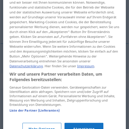
und wir besser mit Ihnen kommunizieren können. Notwendige,
funktionale und statistische Cookies, die für den Betrieb der Webseite
Übersicht aller Übersetzungen
und der statistischen Auswertung unserer Webseite erforderlich sind,
werden auf Grundlage unserer Vorauswahl immer auf Ihrem Endgerät
(Für mehr Details die Übersetzung anklicken/antippen)
gespeichert. Marketing-Cookies und Cookies, die der Bereitstellung
personalisierter Werbung dienen, werden nur gespeichert, wenn Sie uns
пратилац
durch einen Klick auf den „Akzeptieren“-Button Ihr Einverständnis
geben. Klicken Sie ansonsten auf „Fortfahren ohne Akzeptieren“. Sie
können Ihre Einwilligung jederzeit für zukünftige Besuche unserer
Webseite widerrufen. Wenn Sie weitere Informationen zu den Cookies
und den Anpassungsmöglichkeiten möchten, klicken Sie einfach auf den
Button „Mehr Optionen“. Weitergehende Hinweise zu der
пратилац
Begleiter
Datenverarbeitung entnehmen Sie ansonsten unserer
Datenschutzerklärung
. Hier finden Sie unser
Impressum
.
Wir und unsere Partner verarbeiten Daten, um
Folgendes bereitzustellen:
Synonyme für "Begleiter"
Genaue Geolocation-Daten verwenden. Geräteeigenschaften zur
Identifikation aktiv abfragen. Speichern von und/oder Zugriff auf
Informationen auf einem Gerät. Personalisierte Werbung und Inhalte,
Pate
Messung von Werbung und Inhalten, Zielgruppenforschung und
Entwicklung von Dienstleistungen.
Liste der Partner (Lieferanten)
Mond
Mehr Optionen
Akzeptieren