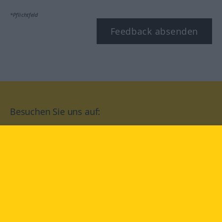
*Pflichtfeld
Feedback absenden
Besuchen Sie uns auf:
facebook
YouTube
Instagram
Langenscheidt