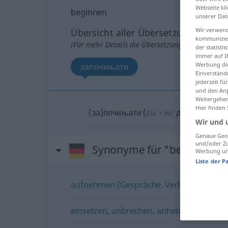
Webseite kli
beginnen
unserer Dat
Wir verwend
Übersicht aller Übersetzungen
kommunizier
(Für mehr Details die Übersetzung anklicken/an
der statist
immer auf I
Werbung die
започињати
Einverständ
jederzeit f
und den Anp
Weitergehen
Hier finden
(за)почињати
(
zu
да
са
+
INF
+
PRÄS
IN
Wir und 
Genaue Geol
und/oder Zu
Synonyme für "beginnen"
Werbung und
Liste der P
aufnehmen (Gespräche, Verhandlungen, d
einsetzen
,
anbrechen
,
anheben (geh.)
,
a