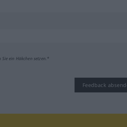
m Sie ein Häkchen setzen.*
Feedback absend