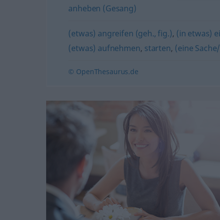
anheben (Gesang)
(etwas) angreifen (geh., fig.)
,
(in etwas) e
(etwas) aufnehmen
,
starten
,
(eine Sache
© OpenThesaurus.de