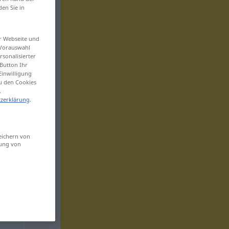
den Sie in
er Webseite und
 Vorauswahl
sonalisierter
Button Ihr
Einwilligung
zu den Cookies
.
zerklärung
.
eichern von
sung von