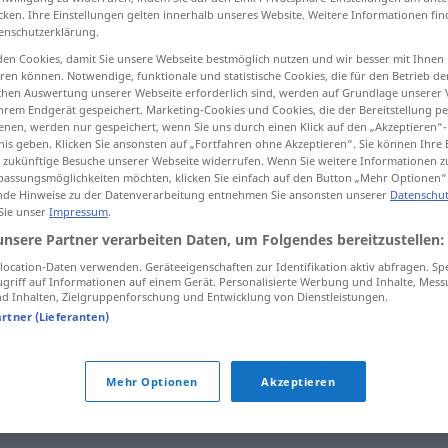
cken. Ihre Einstellungen gelten innerhalb unseres Website. Weitere Informationen fin
enschutzerklärung.
en Cookies, damit Sie unsere Webseite bestmöglich nutzen und wir besser mit Ihnen
en können. Notwendige, funktionale und statistische Cookies, die für den Betrieb d
tippen)
ischen Auswertung unserer Webseite erforderlich sind, werden auf Grundlage unserer
hrem Endgerät gespeichert. Marketing-Cookies und Cookies, die der Bereitstellung per
nen, werden nur gespeichert, wenn Sie uns durch einen Klick auf den „Akzeptieren“-
nis geben. Klicken Sie ansonsten auf „Fortfahren ohne Akzeptieren“. Sie können Ihre 
ür zukünftige Besuche unserer Webseite widerrufen. Wenn Sie weitere Informationen 
assungsmöglichkeiten möchten, klicken Sie einfach auf den Button „Mehr Optionen“
de Hinweise zu der Datenverarbeitung entnehmen Sie ansonsten unserer
Datenschut
 Sie unser
Impressum
.
)
beginnen
ST
unsere Partner verarbeiten Daten, um Folgendes bereitzustellen:
ocation-Daten verwenden. Geräteeigenschaften zur Identifikation aktiv abfragen. Sp
griff auf Informationen auf einem Gerät. Personalisierte Werbung und Inhalte, Mes
 Inhalten, Zielgruppenforschung und Entwicklung von Dienstleistungen.
artner (Lieferanten)
ie Arbeit)
,
eröffnen (Diskussion)
Mehr Optionen
Akzeptieren
nfangen
,
starten (mit)
,
losgehen (ugs.)