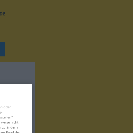
DE
en oder
g-
ustellen“
rweise nicht
en zu ändern
eren Rand der