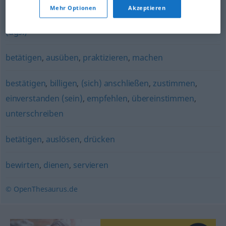
klauen (ugs.)
,
(etwas) organisieren (ugs.)
,
(jemanden)
Mehr Optionen
Akzeptieren
bestehlen
,
stehlen (Hauptform)
,
(einfach) mitnehmen
(ugs.)
betätigen
,
ausüben
,
praktizieren
,
machen
bestätigen
,
billigen
,
(sich) anschließen
,
zustimmen
,
einverstanden (sein)
,
empfehlen
,
übereinstimmen
,
unterschreiben
betätigen
,
auslösen
,
drücken
bewirten
,
dienen
,
servieren
© OpenThesaurus.de