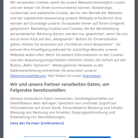
Wir verwenden Cookies, damit Sie unsere Webseite bestmöglich nutzen
und wir besser mit Ihnen kommunizieren können. Notwendige,
Übersicht aller Übersetzungen
funktionale und statistische Cookies, die für den Betrieb der Webseite
und der statistischen Auswertung unserer Webseite erforderlich sind,
(Für mehr Details die Übersetzung anklicken/antippen)
werden auf Grundlage unserer Vorauswahl immer auf Ihrem Endgerät
gespeichert. Marketing-Cookies und Cookies, die der Bereitstellung
послуживати
personalisierter Werbung dienen, werden nur gespeichert, wenn Sie uns
durch einen Klick auf den „Akzeptieren“-Button Ihr Einverständnis
geben. Klicken Sie ansonsten auf „Fortfahren ohne Akzeptieren“. Sie
können Ihre Einwilligung jederzeit für zukünftige Besuche unserer
Webseite widerrufen. Wenn Sie weitere Informationen zu den Cookies
und den Anpassungsmöglichkeiten möchten, klicken Sie einfach auf den
послуживати
(
sich
се
)
bedienen
Button „Mehr Optionen“. Weitergehende Hinweise zu der
Datenverarbeitung entnehmen Sie ansonsten unserer
Datenschutzerklärung
. Hier finden Sie unser
Impressum
.
Wir und unsere Partner verarbeiten Daten, um
Synonyme für "bedienen"
Folgendes bereitzustellen:
Genaue Geolocation-Daten verwenden. Geräteeigenschaften zur
Identifikation aktiv abfragen. Speichern von und/oder Zugriff auf
zugreifen
,
zuschlagen
,
(sich) nehmen
Informationen auf einem Gerät. Personalisierte Werbung und Inhalte,
Messung von Werbung und Inhalten, Zielgruppenforschung und
Entwicklung von Dienstleistungen.
(sich) bereichern (an)
Liste der Partner (Lieferanten)