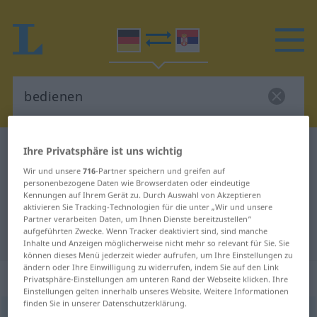
Deutsch-Serbisch Wörterbuch
bedienen
Ihre Privatsphäre ist uns wichtig
Deutsch-Serbisch Übersetzung für
Wir und unsere
716
-Partner speichern und greifen auf
personenbezogene Daten wie Browserdaten oder eindeutige
"bedienen"
Kennungen auf Ihrem Gerät zu. Durch Auswahl von Akzeptieren
aktivieren Sie Tracking-Technologien für die unter „Wir und unsere
Partner verarbeiten Daten, um Ihnen Dienste bereitzustellen“
aufgeführten Zwecke. Wenn Tracker deaktiviert sind, sind manche
"bedienen" Serbisch Übersetzung
Inhalte und Anzeigen möglicherweise nicht mehr so relevant für Sie. Sie
können dieses Menü jederzeit wieder aufrufen, um Ihre Einstellungen zu
ändern oder Ihre Einwilligung zu widerrufen, indem Sie auf den Link
„bedienen“
Privatsphäre-Einstellungen am unteren Rand der Webseite klicken. Ihre
Einstellungen gelten innerhalb unseres Website. Weitere Informationen
finden Sie in unserer Datenschutzerklärung.
bedienen