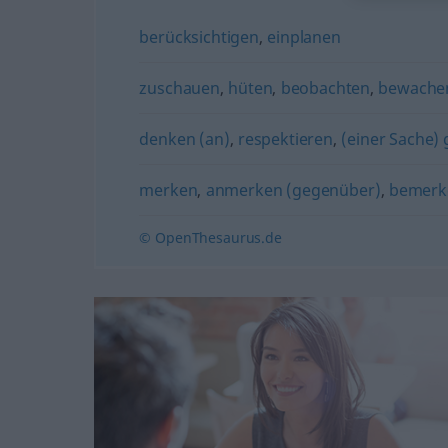
berücksichtigen
,
einplanen
zuschauen
,
hüten
,
beobachten
,
bewache
denken (an)
,
respektieren
,
(einer Sache)
merken
,
anmerken (gegenüber)
,
bemerk
© OpenThesaurus.de