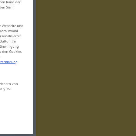
eren Rand der
den Sie in
er Webseite und
 Vorauswahl
sonalisierter
Button Ihr
Einwilligung
zu den Cookies
.
zerklärung
.
eichern von
sung von