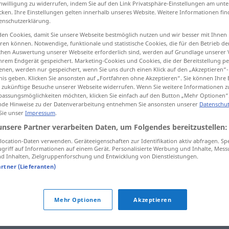
inwilligung zu widerrufen, indem Sie auf den Link Privatsphäre-Einstellungen am unt
cken. Ihre Einstellungen gelten innerhalb unseres Website. Weitere Informationen fin
enschutzerklärung.
en Cookies, damit Sie unsere Webseite bestmöglich nutzen und wir besser mit Ihnen
en können. Notwendige, funktionale und statistische Cookies, die für den Betrieb d
tippen)
ischen Auswertung unserer Webseite erforderlich sind, werden auf Grundlage unserer
hrem Endgerät gespeichert. Marketing-Cookies und Cookies, die der Bereitstellung per
, поштовати
nen, werden nur gespeichert, wenn Sie uns durch einen Klick auf den „Akzeptieren“-
nis geben. Klicken Sie ansonsten auf „Fortfahren ohne Akzeptieren“. Sie können Ihre 
ür zukünftige Besuche unserer Webseite widerrufen. Wenn Sie weitere Informationen 
assungsmöglichkeiten möchten, klicken Sie einfach auf den Button „Mehr Optionen“
de Hinweise zu der Datenverarbeitung entnehmen Sie ansonsten unserer
Datenschut
beachten
 Sie unser
Impressum
.
unsere Partner verarbeiten Daten, um Folgendes bereitzustellen:
ocation-Daten verwenden. Geräteeigenschaften zur Identifikation aktiv abfragen. Sp
beachten
befolgen
griff auf Informationen auf einem Gerät. Personalisierte Werbung und Inhalte, Mes
 Inhalten, Zielgruppenforschung und Entwicklung von Dienstleistungen.
artner (Lieferanten)
beachten
Vorfahrt
Mehr Optionen
Akzeptieren