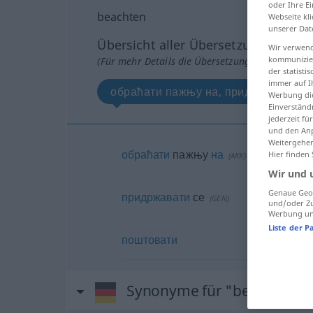
oder Ihre E
beachten
Webseite kli
unserer Dat
Übersicht aller Übersetzungen
Wir verwend
kommunizier
(Für mehr Details die Übersetzung anklicken/an
der statist
immer auf I
обраћати пажњу на, придржавати се
Werbung die
Einverständ
jederzeit f
und den Anp
Weitergehen
обраћати
пажњу
на
Hier finden
(
AKK
)
Wir und 
Genaue Geol
придржавати
се
(
GEN
)
und/oder Zu
Werbung und
Liste der P
поштовати
Synonyme für "beachten"