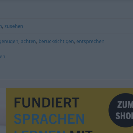
n
,
zusehen
 genügen
,
achten
,
berücksichtigen
,
entsprechen
en