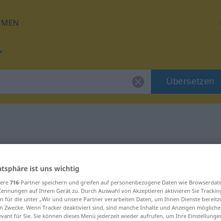
HMEN
Übersetzen
 für "beachten"
atsphäre ist uns wichtig
ung
sere
716
-Partner speichern und greifen auf personenbezogene Daten wie Browserdat
Kennungen auf Ihrem Gerät zu. Durch Auswahl von Akzeptieren aktivieren Sie Trackin
n für die unter „Wir und unsere Partner verarbeiten Daten, um Ihnen Dienste bereitz
n Zwecke. Wenn Tracker deaktiviert sind, sind manche Inhalte und Anzeigen mögliche
evant für Sie. Sie können dieses Menü jederzeit wieder aufrufen, um Ihre Einstellung