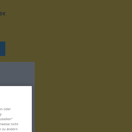
DE
en oder
g-
ustellen“
rweise nicht
en zu ändern