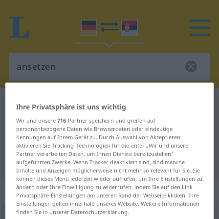
Deutsch-Serbisch Wörterbuch
ansetzen
Ihre Privatsphäre ist uns wichtig
Deutsch-Serbisch Übersetzung für
Wir und unsere
716
-Partner speichern und greifen auf
personenbezogene Daten wie Browserdaten oder eindeutige
"ansetzen"
Kennungen auf Ihrem Gerät zu. Durch Auswahl von Akzeptieren
aktivieren Sie Tracking-Technologien für die unter „Wir und unsere
Partner verarbeiten Daten, um Ihnen Dienste bereitzustellen“
"ansetzen" Serbisch Übersetzung
aufgeführten Zwecke. Wenn Tracker deaktiviert sind, sind manche
Inhalte und Anzeigen möglicherweise nicht mehr so relevant für Sie. Sie
können dieses Menü jederzeit wieder aufrufen, um Ihre Einstellungen zu
ändern oder Ihre Einwilligung zu widerrufen, indem Sie auf den Link
„ansetzen“
: transitives Verb
Privatsphäre-Einstellungen am unteren Rand der Webseite klicken. Ihre
Einstellungen gelten innerhalb unseres Website. Weitere Informationen
finden Sie in unserer Datenschutzerklärung.
ansetzen
v/t