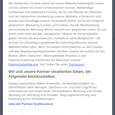
Wir verwenden Cookies, damit Sie unsere Webseite bestmöglich nutzen
und wir besser mit Ihnen kommunizieren können. Notwendige,
Übersicht aller Übersetzungen
funktionale und statistische Cookies, die für den Betrieb der Webseite
(Für mehr Details die Übersetzung anklicken/antippen)
und der statistischen Auswertung unserer Webseite erforderlich sind,
werden auf Grundlage unserer Vorauswahl immer auf Ihrem Endgerät
gespeichert. Marketing-Cookies und Cookies, die der Bereitstellung
намештати
personalisierter Werbung dienen, werden nur gespeichert, wenn Sie uns
durch einen Klick auf den „Akzeptieren“-Button Ihr Einverständnis
geben. Klicken Sie ansonsten auf „Fortfahren ohne Akzeptieren“. Sie
können Ihre Einwilligung jederzeit für zukünftige Besuche unserer
Webseite widerrufen. Wenn Sie weitere Informationen zu den Cookies
und den Anpassungsmöglichkeiten möchten, klicken Sie einfach auf den
намештати
ansetzen
Button „Mehr Optionen“. Weitergehende Hinweise zu der
Datenverarbeitung entnehmen Sie ansonsten unserer
Datenschutzerklärung
. Hier finden Sie unser
Impressum
.
„ansetzen“
: intransitives Verb
Wir und unsere Partner verarbeiten Daten, um
Folgendes bereitzustellen:
Genaue Geolocation-Daten verwenden. Geräteeigenschaften zur
ansetzen
v/i
Identifikation aktiv abfragen. Speichern von und/oder Zugriff auf
Informationen auf einem Gerät. Personalisierte Werbung und Inhalte,
Messung von Werbung und Inhalten, Zielgruppenforschung und
Übersicht aller Übersetzungen
Entwicklung von Dienstleistungen.
(Für mehr Details die Übersetzung anklicken/antippen)
Liste der Partner (Lieferanten)
таложити се, заказивати