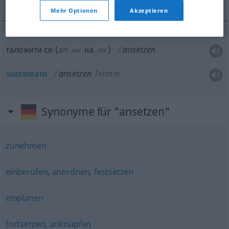
Mehr Optionen
Akzeptieren
таложити се
(
an
на
)
ansetzen
AKK
AKK
заказивати
ansetzen
Termin
Synonyme für "ansetzen"
zunehmen
einberufen
,
anordnen
,
festsetzen
einplanen
fortsetzen
,
anknüpfen