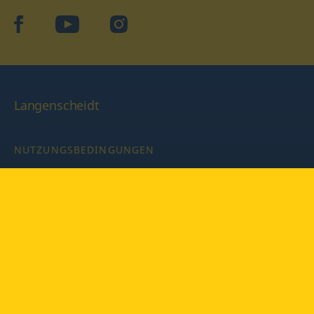
facebook
YouTube
Instagram
Langenscheidt
NUTZUNGSBEDINGUNGEN
DATENSCHUTZBESTIMMUNGEN
IMPRESSUM
PRIVATSPHÄRE-EINSTELLUNGEN
LATEINWÖRTERBUCH MIT CODE
Copyright © 2026 PONS Langenscheidt GmbH, Alle Rechte
vorbehalten.