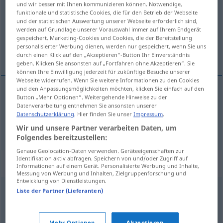
und wir besser mit Ihnen kommunizieren können. Notwendige,
funktionale und statistische Cookies, die für den Betrieb der Webseite
Übersicht aller Übersetzungen
und der statistischen Auswertung unserer Webseite erforderlich sind,
werden auf Grundlage unserer Vorauswahl immer auf Ihrem Endgerät
(Für mehr Details die Übersetzung anklicken/antippen)
gespeichert. Marketing-Cookies und Cookies, die der Bereitstellung
personalisierter Werbung dienen, werden nur gespeichert, wenn Sie uns
закључавати, затварати
durch einen Klick auf den „Akzeptieren“-Button Ihr Einverständnis
geben. Klicken Sie ansonsten auf „Fortfahren ohne Akzeptieren“. Sie
können Ihre Einwilligung jederzeit für zukünftige Besuche unserer
Webseite widerrufen. Wenn Sie weitere Informationen zu den Cookies
und den Anpassungsmöglichkeiten möchten, klicken Sie einfach auf den
Button „Mehr Optionen“. Weitergehende Hinweise zu der
закључавати
absperren
Tür
Datenverarbeitung entnehmen Sie ansonsten unserer
Datenschutzerklärung
. Hier finden Sie unser
Impressum
.
затварати
absperren
Straße
Wir und unsere Partner verarbeiten Daten, um
Folgendes bereitzustellen:
Genaue Geolocation-Daten verwenden. Geräteeigenschaften zur
Identifikation aktiv abfragen. Speichern von und/oder Zugriff auf
Synonyme für "absperren"
Informationen auf einem Gerät. Personalisierte Werbung und Inhalte,
Messung von Werbung und Inhalten, Zielgruppenforschung und
Entwicklung von Dienstleistungen.
Liste der Partner (Lieferanten)
sichern
verschließen
,
abschließen
,
verriegeln
Mehr Optionen
Akzeptieren