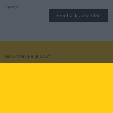
*Pflichtfeld
Feedback absenden
Besuchen Sie uns auf:
facebook
YouTube
Instagram
Langenscheidt