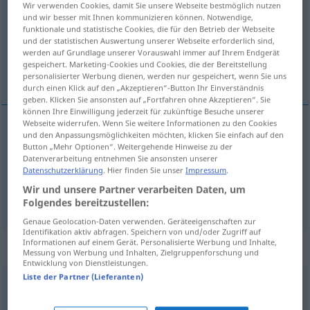
Wir verwenden Cookies, damit Sie unsere Webseite bestmöglich nutzen
und wir besser mit Ihnen kommunizieren können. Notwendige,
Übersicht aller Übersetzungen
funktionale und statistische Cookies, die für den Betrieb der Webseite
und der statistischen Auswertung unserer Webseite erforderlich sind,
(Für mehr Details die Übersetzung anklicken/antippen)
werden auf Grundlage unserer Vorauswahl immer auf Ihrem Endgerät
gespeichert. Marketing-Cookies und Cookies, die der Bereitstellung
одвод, редослед
personalisierter Werbung dienen, werden nur gespeichert, wenn Sie uns
durch einen Klick auf den „Akzeptieren“-Button Ihr Einverständnis
geben. Klicken Sie ansonsten auf „Fortfahren ohne Akzeptieren“. Sie
können Ihre Einwilligung jederzeit für zukünftige Besuche unserer
Webseite widerrufen. Wenn Sie weitere Informationen zu den Cookies
und den Anpassungsmöglichkeiten möchten, klicken Sie einfach auf den
одвод
Ablauf
Button „Mehr Optionen“. Weitergehende Hinweise zu der
Datenverarbeitung entnehmen Sie ansonsten unserer
Datenschutzerklärung
. Hier finden Sie unser
Impressum
.
редослед
Ablauf
von Ereignissen
Wir und unsere Partner verarbeiten Daten, um
Folgendes bereitzustellen:
Genaue Geolocation-Daten verwenden. Geräteeigenschaften zur
Identifikation aktiv abfragen. Speichern von und/oder Zugriff auf
Informationen auf einem Gerät. Personalisierte Werbung und Inhalte,
Synonyme für "Ablauf"
Messung von Werbung und Inhalten, Zielgruppenforschung und
Entwicklung von Dienstleistungen.
Liste der Partner (Lieferanten)
Handlung