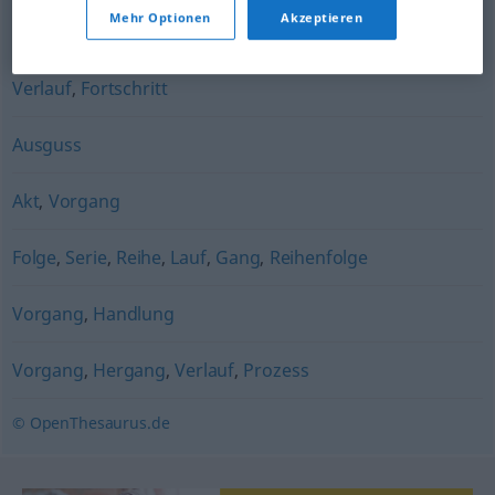
Mehr Optionen
Akzeptieren
Ausführung
,
Verarbeitung
Verlauf
,
Fortschritt
Ausguss
Akt
,
Vorgang
Folge
,
Serie
,
Reihe
,
Lauf
,
Gang
,
Reihenfolge
Vorgang
,
Handlung
Vorgang
,
Hergang
,
Verlauf
,
Prozess
© OpenThesaurus.de