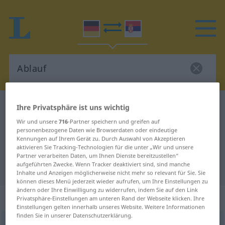
Deutsch-Serbisch Wörterbuch
Ablauf
Ihre Privatsphäre ist uns wichtig
Deutsch-Serbisch Übersetzung für
Wir und unsere
716
-Partner speichern und greifen auf
personenbezogene Daten wie Browserdaten oder eindeutige
"Ablauf"
Kennungen auf Ihrem Gerät zu. Durch Auswahl von Akzeptieren
aktivieren Sie Tracking-Technologien für die unter „Wir und unsere
Partner verarbeiten Daten, um Ihnen Dienste bereitzustellen“
aufgeführten Zwecke. Wenn Tracker deaktiviert sind, sind manche
"Ablauf" Serbisch Übersetzung
Inhalte und Anzeigen möglicherweise nicht mehr so relevant für Sie. Sie
können dieses Menü jederzeit wieder aufrufen, um Ihre Einstellungen zu
ändern oder Ihre Einwilligung zu widerrufen, indem Sie auf den Link
„Ablauf“
: männlich, maskulin
Privatsphäre-Einstellungen am unteren Rand der Webseite klicken. Ihre
Einstellungen gelten innerhalb unseres Website. Weitere Informationen
finden Sie in unserer Datenschutzerklärung.
Ablauf
m