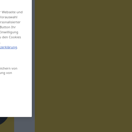
er Webseite und
 Vorauswahl
sonalisierter
Button Ihr
Einwilligung
zu den Cookies
.
zerklärung
.
eichern von
sung von