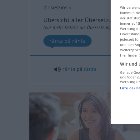
Zinseszins
m
Wir verwend
kommunizier
der statist
Übersicht aller Übersetzungen
immer auf I
(Für mehr Details die Übersetzung anklicken/an
Werbung die
Einverständ
jederzeit f
ränta på ränta
und den Anp
Weitergehen
Hier finden
Wir und 
ränta
på
ränta
Genaue Geol
und/oder Zu
Werbung und
Liste der P