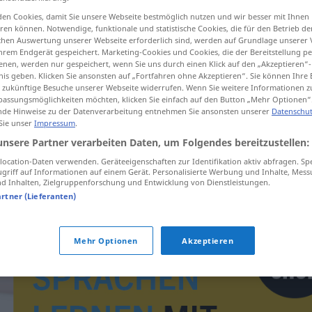
en Cookies, damit Sie unsere Webseite bestmöglich nutzen und wir besser mit Ihnen
en können. Notwendige, funktionale und statistische Cookies, die für den Betrieb d
ischen Auswertung unserer Webseite erforderlich sind, werden auf Grundlage unserer
hrem Endgerät gespeichert. Marketing-Cookies und Cookies, die der Bereitstellung per
tippen)
nen, werden nur gespeichert, wenn Sie uns durch einen Klick auf den „Akzeptieren“-
nis geben. Klicken Sie ansonsten auf „Fortfahren ohne Akzeptieren“. Sie können Ihre 
ür zukünftige Besuche unserer Webseite widerrufen. Wenn Sie weitere Informationen 
assungsmöglichkeiten möchten, klicken Sie einfach auf den Button „Mehr Optionen“
de Hinweise zu der Datenverarbeitung entnehmen Sie ansonsten unserer
Datenschut
 Sie unser
Impressum
.
unsere Partner verarbeiten Daten, um Folgendes bereitzustellen:
Zinseszins
ocation-Daten verwenden. Geräteeigenschaften zur Identifikation aktiv abfragen. Sp
griff auf Informationen auf einem Gerät. Personalisierte Werbung und Inhalte, Mes
 Inhalten, Zielgruppenforschung und Entwicklung von Dienstleistungen.
artner (Lieferanten)
Mehr Optionen
Akzeptieren