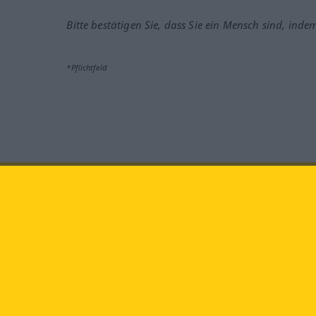
Bitte bestätigen Sie, dass Sie ein Mensch sind, inde
*Pflichtfeld
Besuchen Sie uns auf:
faceb
Langenscheidt