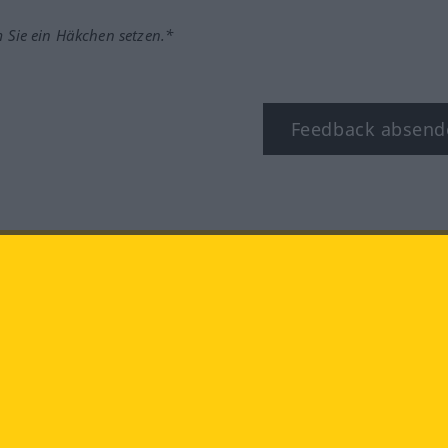
m Sie ein Häkchen setzen.*
Feedback absend
ook
YouTube
Instagram