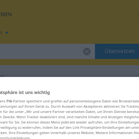
HMEN
h
Übersetzen
ns
ng für "Zinseszins"
atsphäre ist uns wichtig
sere
716
-Partner speichern und greifen auf personenbezogene Daten wie Browserdat
Kennungen auf Ihrem Gerät zu. Durch Auswahl von Akzeptieren aktivieren Sie Trackin
etzung
n für die unter „Wir und unsere Partner verarbeiten Daten, um Ihnen Dienste bereitz
n Zwecke. Wenn Tracker deaktiviert sind, sind manche Inhalte und Anzeigen mögliche
evant für Sie. Sie können dieses Menü jederzeit wieder aufrufen, um Ihre Einstellung
inwilligung zu widerrufen, indem Sie auf den Link Privatsphäre-Einstellungen am unt
männlich
cken. Ihre Einstellungen gelten innerhalb unseres Website. Weitere Informationen fin
enschutzerklärung.