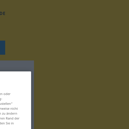
DE
en oder
g-
ustellen“
rweise nicht
en zu ändern
eren Rand der
den Sie in