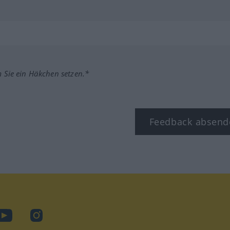
m Sie ein Häkchen setzen.*
Feedback absend
ook
YouTube
Instagram