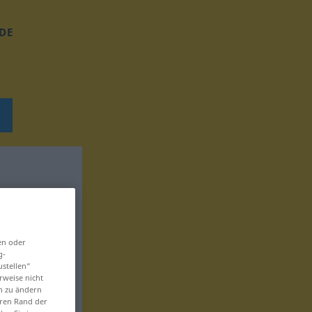
DE
en oder
g-
ustellen“
rweise nicht
en zu ändern
eren Rand der