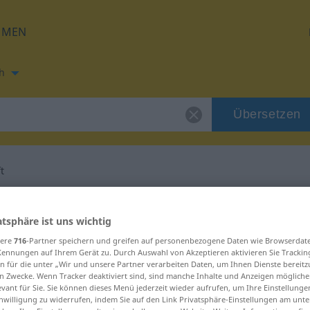
HMEN
h
Übersetzen
t
ung für "wohnhaft"
atsphäre ist uns wichtig
sere
716
-Partner speichern und greifen auf personenbezogene Daten wie Browserdat
etzung
Kennungen auf Ihrem Gerät zu. Durch Auswahl von Akzeptieren aktivieren Sie Trackin
n für die unter „Wir und unsere Partner verarbeiten Daten, um Ihnen Dienste bereitz
n Zwecke. Wenn Tracker deaktiviert sind, sind manche Inhalte und Anzeigen mögliche
nschaftswort
evant für Sie. Sie können dieses Menü jederzeit wieder aufrufen, um Ihre Einstellung
inwilligung zu widerrufen, indem Sie auf den Link Privatsphäre-Einstellungen am unt