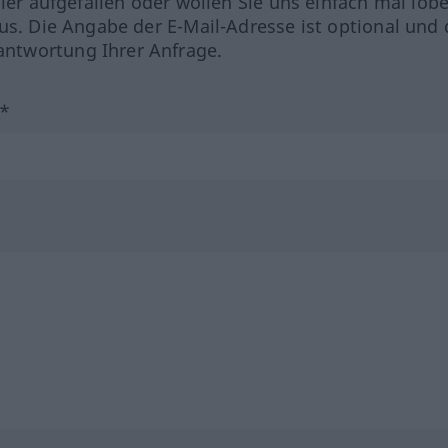
hler aufgefallen oder wollen Sie uns einfach mal lob
us. Die Angabe der E-Mail-Adresse ist optional und 
ntwortung Ihrer Anfrage.
?*