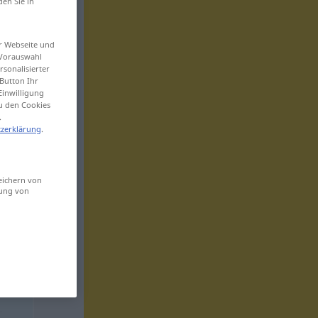
den Sie in
er Webseite und
 Vorauswahl
sonalisierter
Button Ihr
Einwilligung
zu den Cookies
.
zerklärung
.
eichern von
sung von