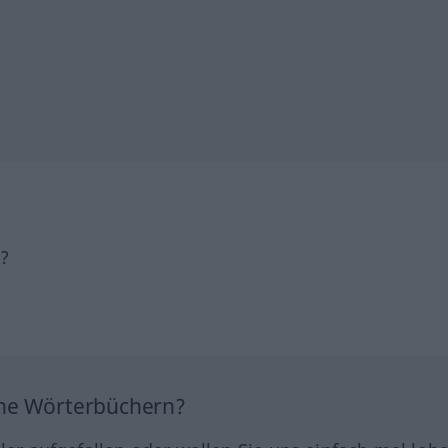
h?
ine Wörterbüchern?