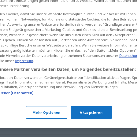
cken. Ihre Einstellungen gelten innerhalb unseres Website. Weitere Informationen fin
enschutzerklärung.
en Cookies, damit Sie unsere Webseite bestmöglich nutzen und wir besser mit Ihnen
en können. Notwendige, funktionale und statistische Cookies, die für den Betrieb d
ischen Auswertung unserer Webseite erforderlich sind, werden auf Grundlage unserer
tippen)
hrem Endgerät gespeichert. Marketing-Cookies und Cookies, die der Bereitstellung per
nen, werden nur gespeichert, wenn Sie uns durch einen Klick auf den „Akzeptieren“-
nis geben. Klicken Sie ansonsten auf „Fortfahren ohne Akzeptieren“. Sie können Ihre 
ür zukünftige Besuche unserer Webseite widerrufen. Wenn Sie weitere Informationen 
assungsmöglichkeiten möchten, klicken Sie einfach auf den Button „Mehr Optionen“
de Hinweise zu der Datenverarbeitung entnehmen Sie ansonsten unserer
Datenschut
 Sie unser
Impressum
.
wohnhaft
unsere Partner verarbeiten Daten, um Folgendes bereitzustellen:
ocation-Daten verwenden. Geräteeigenschaften zur Identifikation aktiv abfragen. Sp
griff auf Informationen auf einem Gerät. Personalisierte Werbung und Inhalte, Mes
 Inhalten, Zielgruppenforschung und Entwicklung von Dienstleistungen.
artner (Lieferanten)
Mehr Optionen
Akzeptieren